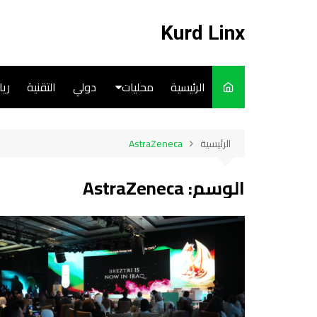
لتجاوز
لى
Kurd Linx
لمحتوى
الرئيسية
محليات
دولي
التقنية
ري
English
الرئيسية
AstraZeneca
Art
الوسم:
AstraZeneca
Cooks