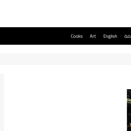
اضة
English
Art
Cooks