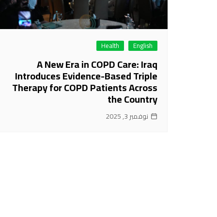
Health
English
A New Era in COPD Care: Iraq
Introduces Evidence-Based Triple
Therapy for COPD Patients Across
the Country
نوفمبر 3, 2025