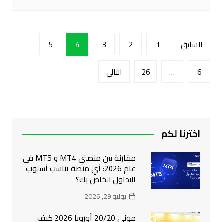
تعدد
السابق
1
2
3
4
5
صفحات
المقالات
6
…
26
التالي
اخترنا لكم
مقارنة بين منصتي MT4 و MT5 في
عام 2026: أي منصة تناسب أسلوب
التداول الخاص بك؟
يوليو 29, 2026
موني 20/20 أوروبا 2026 كيف