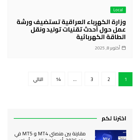
Local
وزارة الكهرباء العراقية تستضيف ورشة
عمل حول أحدث تقنيات توليد ونقل
الطاقة الكهربائية
أكتوبر 8, 2025
تعدد
1
2
3
…
14
التالي
صفحات
المقالات
اخترنا لكم
مقارنة بين منصتي MT4 و MT5 في