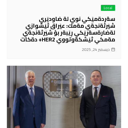
Local
سةردةميَكي نويَ لة ضاوديَري
شيَرثةنجةي مةمك: عيَراق ثيَشوازي
لةضارةسةريَكي رِيَبةر بؤ شيَرثةنجةي
مةمكي ثيَشكةوتووي HER2+ دةكات
ديسمبر 24, 2025