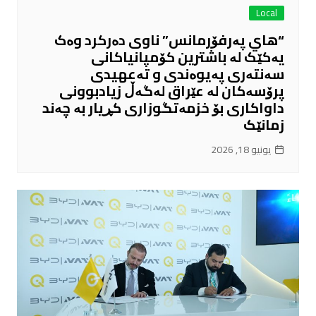
Local
“هاي پەرفۆرمانس” ناوی دەرکرد وەک
یەکێک لە باشترین کۆمپانیاکانی
سەنتەری پەیوەندی و تەعهیدی
پرۆسەکان لە عێراق لەگەڵ زیادبوونی
داواکاری بۆ خزمەتگوزاری کڕیار بە چەند
زمانێک
يونيو 18, 2026