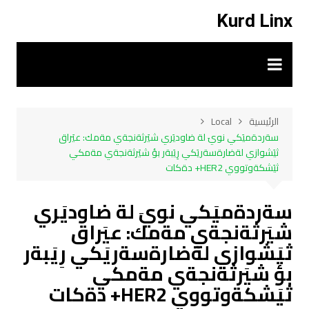
لتجاوز
Kurd Linx
لى
لمحتوى
الرئيسية
Local
سةردةميَكي نويَ لة ضاوديَري شيَرثةنجةي مةمك: عيَراق
ثيَشوازي لةضارةسةريَكي رِيَبةر بؤ شيَرثةنجةي مةمكي
ثيَشكةوتووي HER2+ دةكات
سةردةميَكي نويَ لة ضاوديَري
شيَرثةنجةي مةمك: عيَراق
ثيَشوازي لةضارةسةريَكي رِيَبةر
بؤ شيَرثةنجةي مةمكي
ثيَشكةوتووي HER2+ دةكات