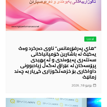
Local
“هاي پەرفۆرمانس” ناوی دەرکرد وەک
یەکێک لە باشترین کۆمپانیاکانی
سەنتەری پەیوەندی و تەعهیدی
پرۆسەکان لە عێراق لەگەڵ زیادبوونی
داواکاری بۆ خزمەتگوزاری کڕیار بە چەند
زمانێک
يونيو 18, 2026