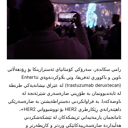
رامي سكاندةر، سةرؤكي كؤمثانياي ئةسترازينكا بؤ رِؤذهةلَاتي
ناوين و باكووري ئةفريقا، وتي بلَاوكردنةوةي Enhertu
(trastuzumab deruxtecan) لة عيَراق نيشانةيةكي طرنطة
لة ثابةندبوونمان بة طؤرِيني ضارةسةري شيَرثةنجة لة
ناوضةكةدا. بة فراوانكردني دةسترِاطةيشتن بة ضارةسةريَكي
داهيَنةرانةي رِيَكارطري HER2 بؤ تووشبوواني HER2+،
ئامانجمان يارمةتيداني ثزيشكةكان لة ثيَشكةشكردني
هةلَبذاردة ضارةسةرييةكانيَكي وردتر و كاريطةرتر و