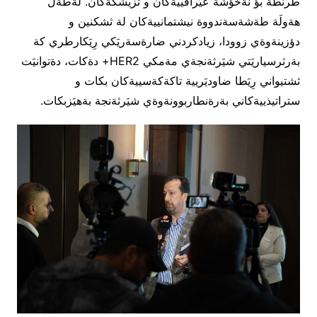
طرنطة بؤ نةخؤشة عيَراقييةكان و ثزيشكةكان. لةطةلَ
هةولَة طةشةسةندووة نيشتمانييةكان لة ثشكنين و
دؤزينةوةي زوودا، زيادكردني ضارةسةريَكي رِيَكارطري كة
بةرثرسياريَتي شيَرثةنجةي مةمكي HER2+ دةكات، دةتوانيَت
ثشتيواني رِيَطا ضاوديَريية تاكةكةسييةكان بكات و
ستراتيذييةكاني بةرةنطاربوونةوةي شيَرثةنجة بةهيَزبكات.