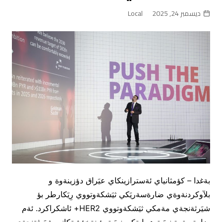
ديسمبر 24, 2025
Local
بةغدا – كؤمثانياي ئةسترازينكاي عيَراق دؤزينةوة و
بلآوكردنةوةي ضارةسةريَكي ثيَشكةوتووي رِيَكارطر بؤ
شيَرثةنجةي مةمكي ثيَشكةوتووي HER2+ ئاشكراكرد. ئةم
ضارةسةرة نويَية هيوايةكي نويَية بؤ نةخؤشةكاني شيَرثةنجةي