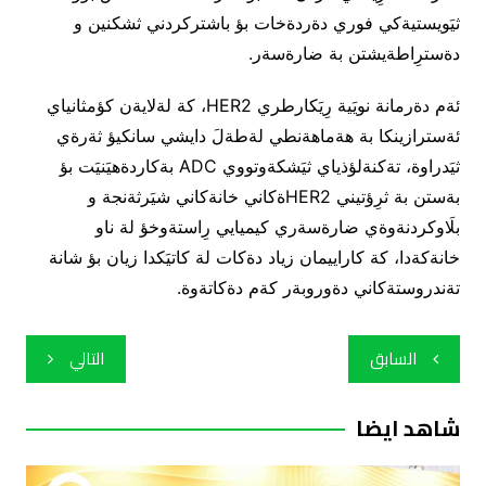
ثيَويستيةكي فوري دةردةخات بؤ باشتركردني ثشكنين و
دةسترِاطةيشتن بة ضارةسةر.
ئةم دةرمانة نويَية رِيَكارطري HER2، كة لةلايةن كؤمثانياي
ئةسترازينكا بة هةماهةنطي لةطةلَ دايشي سانكيؤ ثةرةي
ثيَدراوة، تةكنةلؤذياي ثيَشكةوتووي ADC بةكاردةهيَنيَت بؤ
بةستن بة ثرِؤتيني HER2ةكاني خانةكاني شيَرثةنجة و
بلَاوكردنةوةي ضارةسةري كيميايي رِاستةوخؤ لة ناو
خانةكةدا، كة كاراييمان زياد دةكات لة كاتيَكدا زيان بؤ شانة
تةندروستةكاني دةوروبةر كةم دةكاتةوة.
تصفّح
السابق
التالي
المقالات
شاهد ايضا