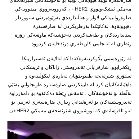
مةمكي ثيَشكةوتووي HER2+ ، كةرووبةرووي ميَذوويةكي
ضاوةرِوانييةكي لاواز و هةلَبذاردةي بةرِيَوةبردني سنووردار
دةبوونةوة، لةكاتيَكدا بةرطريكردن لة ضارةسةرة
ستانداردةكان و طةشةكردني نةخؤشيةكة ماوةيةكي زؤرة
رِيَطري لة ئةنجامي كاريطةري دريَذخايةن كردووة.
لة ريَورِةسمي بلَاوكردنةوةكةدا كة لةلايةن ئةسترازينكا
رِيَكخرابوو، شارةزاياني تةندروستي، زاناكان و ثزيشكاني
ثسثؤري شيَرثةنجة طفتوطؤيان لةبارةي ليَكؤلَينةوة و
داهيَنانةكانيان كرد لة دابينكردني ضارةسةرة طونجاواني بةثيَي
بةلَطة بؤ نةخؤشةكان ، ئةمةش رِيَطة دةكاتةوة بؤ دامةزراوة
تةندروستييةكان بؤ ثةرةثيَداني رِيَبازي ضارةسةري ئةريَني بؤ
ئةو ئافرةتانةي كة تووشبووي شيَرثةنجةي مةمكي HER2+ن.