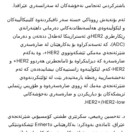
باشتركردني ئةنجامي نةخؤشةكان لة سةرانسةري عيَراقدا.
ئةم بؤنةيةش رِووناكي خستة سةر تاقيكردنةوة كلينيكالَييةكان
و ليَكؤلَينةوةي هةلَسةنطاندنةكاني دةرماني داهيَنةرانةي
رِيَكارطري HER2ي ئةسترازينكا لةطةلَ دذةتةن و دةرمان
(ADC)، كة ثةسةندكراوة بؤ بةكارهيَنان لة ضارةسةري
شيَرثةنجةي مةمكي ثيَشكةوتووي HER2+، وة يةكةم
ضارةسةرة كة ديزاينكراوة بؤ ئامانجطرتن هةردوو HER2+ و
HER2-كةم. ليَكؤلَينةوة زانستييةكان نيشانيدةدةن كة ئةم
نةخشةسازيية رِةنطة يارمةتيدةر بيَت لة ثؤليَنكردنةوةي
شيَرثةنجةي مةمك لة رِووي ضارةسةرةوة و طؤرِيني رِيَنمايي
ثزيشكةكان بؤ دياريكردن و ضارةسةري نةخؤشةكاني
HER2+/HER2-low.
د. تةحسين رِةبيعي، سكرتيَري طشتي كؤمسيؤني شيَرثةنجةي
عيَراق، ئاماذةي بةوةكرد: بةكارهيَناني Enhertu ثيَشكةوتنيَكي