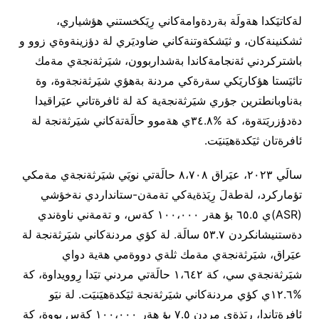
لةكاتيَكدا هةولَة بةردةوامةكاني رِيَكخستني هؤشياري،
ثشكنينةكان، و ثيَشكةوتنةكاني ضاوديَري لة دؤزينةوةي زوو و
باشتركردني ئةنجامةكاندا بةشداربوون، شيَرثةنجةي مةمك
تائيَستا هؤكاريَكي سةرةكي مردنة بةهؤي شيَرثةنجةوة، وة
بةناوبانطترين جؤري شيَرثةنجةية كة لة ئافرةتاني عيَراقيدا
دةدؤزريَتةوة، كة %٣٤.٨ي هةموو حالَةتةكاني شيَرثةنجة لة
ئافرةتان ثيَكدةهيَنيَت.
سالَي ٢٠٢٣، عيَراق ٨،٧٠٨ حالَةتي نويَي شيَرثةنجةي مةمكي
تؤماركرد، لةطةلَ رِيَذةيةكي تةمةن-ستانداردي نةخؤشي
(ASR)ي ٦٥.٥ بؤ هةر ١٠٠،٠٠٠ كةس، و تةمةني ناوةندي
دةستنيشانكردن ٥٣.٧ سالَة. لة كؤي مردنةكاني شيَرثةنجة لة
عيَراق، شيَرثةنجةي مةمك ثلةي دووةمي هةية دواي
شيَرثةنجةي سي، كة ١،٦٤٢ حالَةتي مردني تيَدا رِوويداوة، كة
%١٢.٦ي كؤي مردنةكاني شيَرثةنجة ثيَكدةهيَنيَت. لة نيَو
ئافرةتاندا، رِيَذةي مردن ٧.٥ بؤ هةر ١٠٠،٠٠٠ كةس بووة، كة