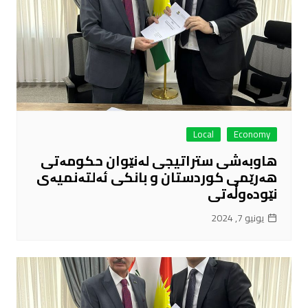
Local
Economy
هاوبەشی ستراتیجی لەنێوان حکومەتی
هەرێمی کوردستان و بانکی ئەلتەنمیەی
نێودەوڵەتی
يونيو 7, 2024