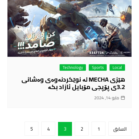
Technology
Sports
Local
هێزی MECHA لە نوێکردنەوەی وەشانی
3.2ی پۆپجی مۆبایل ئازاد بکە
مايو 14, 2024
تعدد
السابق
1
2
3
4
5
صفحات