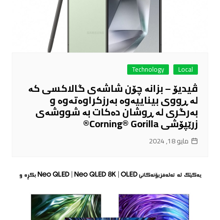
Technology
Local
ڤیدیۆ – بزانە چۆن شاشەی گالاکسی کە
لە ڕووی بیناییەوە بەرزکراوەتەوە و
بەرگری لە ڕوشان دەکات بە شووشەی
زرێپۆشی Corning® Gorilla®
مايو 18, 2024