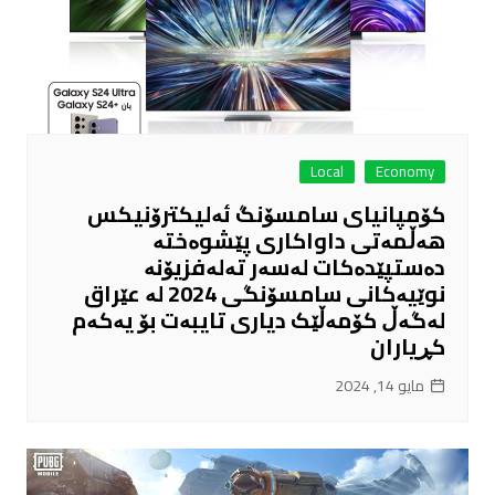
Local
Economy
کۆمپانیای سامسۆنگ ئەلیکترۆنیکس
هەڵمەتی داواکاری پێشوەختە
دەستپێدەکات لەسەر تەلەفزیۆنە
نوێیەکانی سامسۆنگی 2024 لە عێراق
لەگەڵ کۆمەڵێک دیاری تایبەت بۆ یەکەم
کڕیاران
مايو 14, 2024