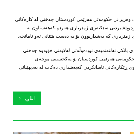
 وەزیرانی حکومەتی هەرێمی کوردستان جەختی لە کارەکانی
ەرەوپێشبردنی سێکتەری ژمێریاری هەرێم،کەهەستاون بە
 ژمێریاری کە بەشداربوون بۆ بە دەست هێنانی ئەو ئامانجە.
ری بانکی ئەلتەنمیەی نیودەوڵەتی لەلایەنی خۆیەوە جەختی
 حکومەتی هەرێمی کوردستان بۆ یەکخستنی موچەی
 ڕێکارەکانی ئاسانکردن کەبەشداری دەکات لە بەدیهێنانی
التالي