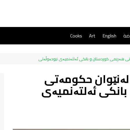
اضة
English
Art
Cooks
ی هەرێمی کوردستان و بانکی ئەلتەنمیەی نێودەوڵەتی
ەنێوان حکومەتی
انکی ئەلتەنمیەی