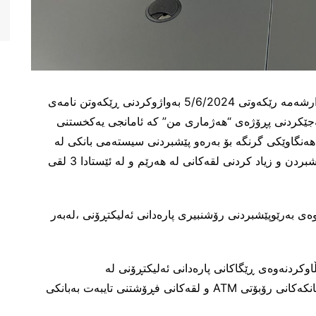
بانکی نێودەوڵەتی ئەلتەنمیەی ئەهلی هەستا،ڕۆژی چوارشەمە رێکەوتی 5/6/2024 بەواژوکردنی ڕێکەوتن نامەی
ێکردنی پڕۆژەی “هەژماری من” کە ئامانجی یەکخستنی
ەنگاوێکی گرنگە بۆ بەرەو پێشبردنی سیستەمی بانکی لە
هەرێم،وە تێیدا لە پلانی ستراتیجی کە ئامانجی بەرەوپێشبردن و زیاد کردنی لقەکانی لە هەرێم و لە ئێستادا 3 لقی
وەی بەرێوپێشبردنی رۆشنبیری پارەدانی ئەلیکتڕۆنی ،لەبەر
ڵاوکردنەوەی ڕێگاکانی پارەدانی ئەلیکتڕۆنی لە
هەرێم،کەدەتوانیت کارای بکەیت لەزیاتر لەجیهازێکی بانکەکانی رۆبۆتی ATM و لقەکانی فڕۆشتنی تایبەت بەبانکی