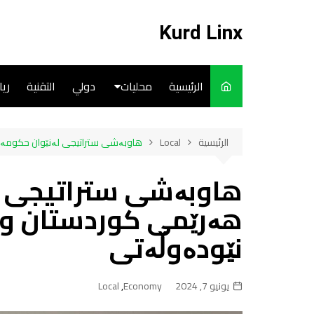
لتجاوز
لى
Kurd Linx
لمحتوى
الرئيسية
محليات
دولي
التقنية
ري
English
الرئيسية
Local
هاوبەشی ستراتیجی لەنێوان حکومەت
Art
هاوبەشی ستراتیجی ل
Cooks
هەرێمی کوردستان و ب
نێودەوڵەتی
يونيو 7, 2024
Economy
,
Local