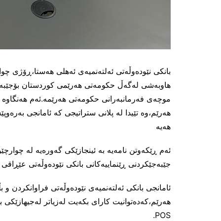
هاوبەشی لەگەڵ حکومەتی هەرێمی کوردستان بۆجێبەج
موچەی فەرمانبەرانی حکومەتی هەرێمە.ئەم هەنگاوە ه
هەیە
ئەم ڕێکەوتن نامەیە بە ئینجازێکی گەورەیە لە چوارچێ
جێبەجێکردنی ڕێنماییەکانی بانکی نێودەوڵەتی عێڕاقی
ئامانجی بانکی ئەلتەنمیەی نێودەوڵەتی فراوانکردن و ب
POS.