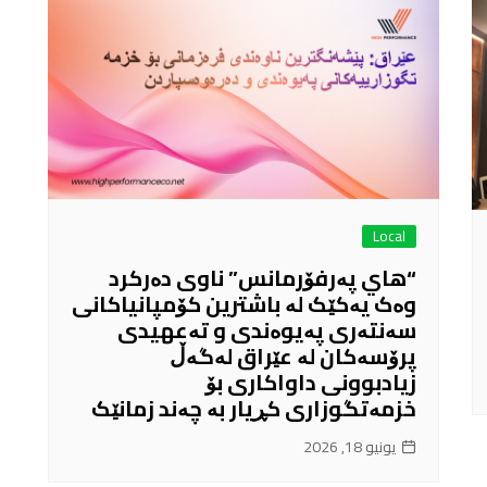
Local
“هاي پەرفۆرمانس” ناوی دەرکرد
وەک یەکێک لە باشترین کۆمپانیاکانی
سەنتەری پەیوەندی و تەعهیدی
پرۆسەکان لە عێراق لەگەڵ
زیادبوونی داواکاری بۆ
خزمەتگوزاری کڕیار بە چەند زمانێک
يونيو 18, 2026