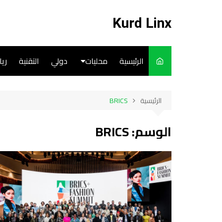
لتجاوز
لى
Kurd Linx
لمحتوى
الرئيسية
محليات
دولي
التقنية
ري
English
الرئيسية
BRICS
Art
الوسم:
BRICS
Cooks