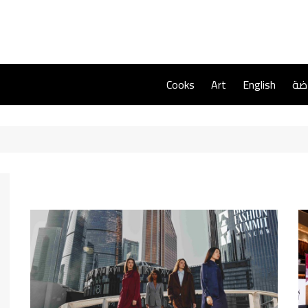
اضة
English
Art
Cooks