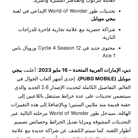
القابلة للركوب والعناصر المميزة والمزيد.
تحديثات طور World of Wonder الإبداعي في لعبة
ببجي موبايل
.
شراكة حصرية مع علامة تجارية فاخرة للدراجات
النارية.
محتوى جديد في Cycle 4 Season 12 ورويال باس
Ace 1
دبي، الإمارات العربية المتحدة – 16 مايو 2023
: أعلنت
ببجي
موبايل (
PUBG MOBILE
)
، إحدى أشهر ألعاب الجوال في
العالم، التفاصيل الكاملة لتحديث الإصدار 2.6 الجديد والذي
سيتضمن تحديثات على عدة خرائط ستنتقل باللاعبين إلى
حقبة قديمة منذ ملايين السنين! وبالإضافةً إلى هذه التغييرات
الهائلة، سيدخل طور World of Wonder مرحلته التالية عبر
التحديثات المشوقة ومزايا تعديل الخرائط وخصائص تصميم
أطوار اللعبة. كما سيتم الكشف عن شراكة جديدة مع علامة