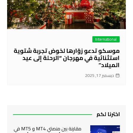
International
موسكو تدعو زوّارها لخوض تجربة شتوية
استثنائية في مهرجان “الرحلة إلى عيد
الميلاد”
ديسمبر 17, 2025
اخترنا لكم
مقارنة بين منصتي MT4 و MT5 في