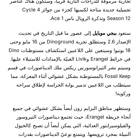
تجارية مرموقة للدراجات النارية قريباً، وستكون هناك عناصر
تجميلية جديدة متاحة لكسبها كجزء من جوائز Cycle 4
Season 12 وتذكرة الرويال باس Ace 1.
ستعود
ببجي موبايل
إلى عصور ما قبل التاريخ في تحديث
الإصدار 2.6 وستطلق تجربة Dinoground من 16 مايو وحتى
18 يونيو! وسيتعين على اللاعبين استكشاف مستوطنات Dino
في خرائط Erangel وLivik الغنيّة بالإمدادات للاستيلاء عليها.
وسيتم نشر التيرانوسورس ريكس ملك الديناصورات في قسم
Fossil Keep بالمستوطنة بشكل عشوائي أثناء المعركة، مما
سيتطلب من اللاعبين تدمير بوابة الحراسة لإطلاق سراحه
وركوبه!
وستظهر مناطق البرايم زون أيضاً بشكل عشوائي في جميع
أنحاء خريطة Erangel، حيث تجتمع ديناصورات التيروسور
والفيلوسيرابتور العدائية، التي يمكن أيضاً أن تصبح كالخيول
النبيلة بمجرد ترويضها. ويتمتع نوعيّ الديناصورات بقدرات