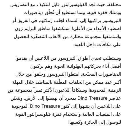
مختلفة، حيث نجد الفيلوسيرابتور قابل للتكيف مع التضاريس
ويمتلك قفزة قوية، بينما تستطيع أن تُحلّق ديناصورات
التيروسور براكبيها إلى السماء لجلب زملائهم في الفريق أو
اصطياد الأعداء من الأعلى! استكشفوا مناطق البرايم زون
واستمتعوا بمجموعة مختارة من الألعاب المُصغّرة للحصول
على مكافآت داخل اللعبة.
وسيتطلب تحدي أطواق التيروسور من اللاعبين أن يقدموا
أفضل أداء بحركاتهم البهلوانية الجوية وهم يركبون
الديناصورات المجنّحة. امتطوا التيروسور وحلقوا من خلال
أكبر عدد ممكن من الحلقات المعلّقة بالمناطيد خلال المهلة
الزمنية المحدودة! وسيكافأ اللاعبون الأكثر تميزاً بمجموعة من
عناصر Dino Treasure بمجرد أن يهبطوا إلى الأرض. ويتعيّن
على اللاعبين أن ينتبهوا إلى كنوز Dino Treasure الموجودة
على المنصات العالية واستخدام قفزة فيلوسيرابتور القوية
للوصول إلى الجائزة وكسبها!