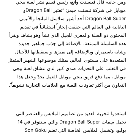
ومن جانبه قال فينسنت وانغ، رئيس قسم نشر لعبة ببجي
موبايل في شركة تنسنت جيمز: “تعتبر Dragon Ballو
Dragon Ball Super أحد أشهر سلاسل المانجا والأنيمي
اليابانية في العالم التي حققت إنجازاً استثنائياً في تقديم
المحتوى ذو الصلة والمغزى للجيل الذي نشأ وهو يشاهد ويقرأ
هذه السلسلة الممتعة، بالإضافة إلى جذب جماهير جديدة
وشابة باستمرار. وبالإضافة إلى تميزها واستقطابها للأجيال
المتعددة على مستوى العالم، يمتلك موضوعها الشهير المتمثل
في التغلب على التحديات صدى كبير لدى عشاق لعبة ببجي
موبايل، مما دفع فريق ببجي موبايل للعمل بجدّ وجعل هذا
التعاون من أكثر تعاونات اللعبة مع العلامات التجارية تشويقاً”.
استعدوا لتجربة العديد من تصاميم الملابس والعناصر التي
تحمل سِمات Dragon Ball Super والتي ستتوفر في 14
يوليو، وتشمل الملابس الخاصة التي تضم Son Goku