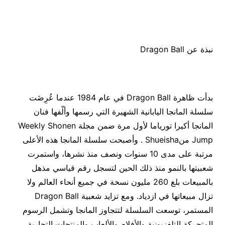
نبذة عن Dragon Ball
بدأت ظاهرة Dragon Ball في عام 1984 عندما عُرِضَت
سلسلة المانجا اليابانية الشهيرة التي رسمها وألّفها فنان
المانجا أكيرا تورياما لأول مرة ضمن مجلة Weekly Shonen
Jump منShueisha . وأصبحت سلسلة المانجا هذه الأعلى
مرتبة على مدى 10 سنوات ونصف منذ نشرها، واستمرت
شعبيتها بالنمو منذ ذلك الحين لتسجل رقم قياسي مذهل
بالمبيعات بلغ 260 مليون نسخة في جميع أنحاء العالم ولا
تزال مبيعاتها في ازدياد. ومع تزايد شعبية Dragon Ball
المستمر، توسعت السلسلة لتتجاوز المانجا وتشمل الرسوم
المتحركة التلفزيونية والأفلام والألعاب والمنتجات التجارية.