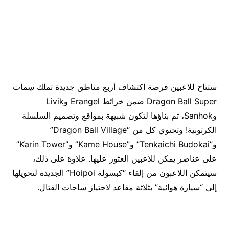
ستتاح للاعبين فرصة اكتشاف أربع مناطق جديدة تملك سِمات
Dragon Ball Super ضمن خرائط Erangel وLivik
وSanhok، تم بناؤها لتكون شبيهة بمواقع وتصميم السلسلة
الكرتونية! وتحتوي كل من “Dragon Ball Village”
و”Tenkaichi Budokai” و”Kame House” و”Karin Tower”
على عناصر يمكن للاعبين العثور عليها. علاوة على ذلك،
سيتمكن اللاعبون من إلقاء “كبسولة Hoipoi” الجديدة لتحويلها
إلى “سيارة هوائية” بثلاثة مقاعد لاجتياز ساحات القتال.