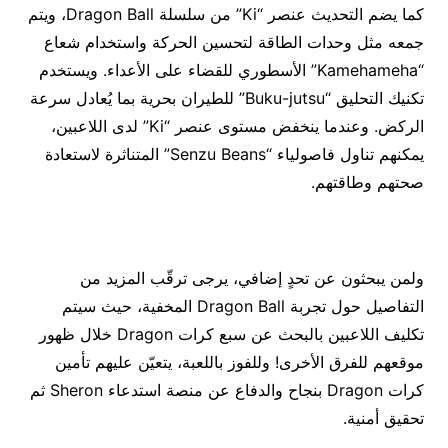
كما يضم التحديث عنصر “Ki” من سلسلة Dragon Ball، ويتم
جمعه مثل وحدات الطاقة لتحسين الحركة واستخدام شعاع
“Kamehameha” الأسطوري للقضاء على الأعداء. ويستخدم
تكنيك التحليق “Buku-jutsu” للطيران بحرية بما يُعادل سرعة
الركض. وعندما ينخفض مستوى عنصر “Ki” لدى اللاعبين،
يمكنهم تناول فاصولياء “Senzu Beans” المتناثرة لاستعادة
صحتهم وطاقتهم.
ولمن يبحثون عن تحدٍ إضافي، يرجى ترقّب المزيد من
التفاصيل حول تجربة Dragon Ball المخفية، حيث سيتم
تكليف اللاعبين بالبحث عن سبع كرات Dragon خلال ظهور
موقعهم للفرق الأخرى! وللفوز باللعبة، يتعيّن عليهم تأمين
كرات Dragon بنجاح والدفاع عن منصة استدعاء Sheron ثم
تحقيق أمنية.