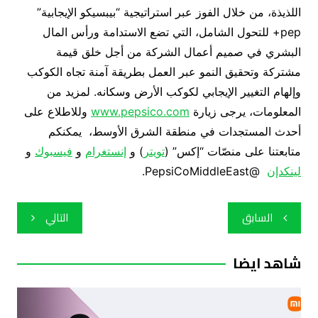
اللذيذة، من خلال الفوز عبر استراتيجية “بيبسيكو الإيجابية”
pep+ للتحول الشامل، التي تضع الاستدامة ورأس المال
البشري في صميم أعمال الشركة من أجل خلق قيمة
مشتركة وتحقيق النمو عبر العمل بطريقة آمنة تجاه الكوكب
وإلهام التغيير الإيجابي لكوكب الأرض وسكانه. لمزيد من
المعلومات، يرجى زيارة
www.pepsico.com
وللاطلاع على
أحدث المستجدات في منطقة الشرق الأوسط، يمكنكم
متابعتنا على منصّات “إكس” (
تويتر
) و
إنستغرام
و
فيسبوك
و
لينكدإن
@PepsiCoMiddleEast.
تصفّح
السابق
التالي
المقالات
شاهد ايضا