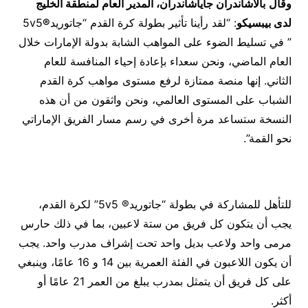
وقال
بالاشاندران جاياشاندران، المدير العام لمنطقة الخليج
لدى بيبسيكو
: “لقد رأينا تأثير بطولة كرة القدم “جاتوريد
®
5v5
” في تسليط الضوء على المواهب الشابة بدولة الإمارات خلال
العام الماضي، ونحن سعداء بإعادة إحياء المنافسة للعام
الثاني. إنها منصة ممتازة لرفع مستوى مواهب كرة القدم
الشباب على المستوى العالمي، ونحن واثقون من أن هذه
النسخة ستساعد مرة أخرى في رسم مسار الفريق الإماراتي
نحو القمة”.
للتأهل للمشاركة في بطولة “جاتوريد® 5v5” لكرة القدم،
يجب أن يتكون كل فريق من ستة لاعبين، بما في ذلك حارس
مرمى واحد ولاعب بديل واحد تحت إشراف مدرب واحد. يجب
أن يكون اللاعبون في الفئة العمرية بين 14 و 16 عامًا، وينبغي
على كل فريق أن يتمثل بمدرب يبلغ من العمر 21 عامًا أو
أكثر.