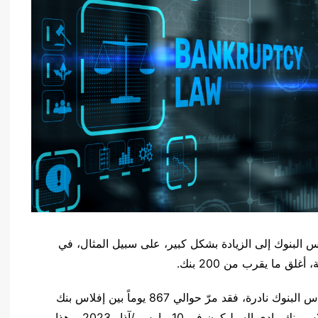
اس البنوك إلى الزيادة بشكل كبير، على سبيل المثال، في
وعلى مدار السنوات القليلة الماضية، كانت حالات إفلاس البنوك نادرة، فقد مرّ حوالي 867 يوماً بين إفلاس بنك
المينا ستيت، في 23 أكتوبر/تشرين الأوّل 2020، وإفلاس بنك وادي السيليكون في 10 مارس /آذار 2023، وهذا