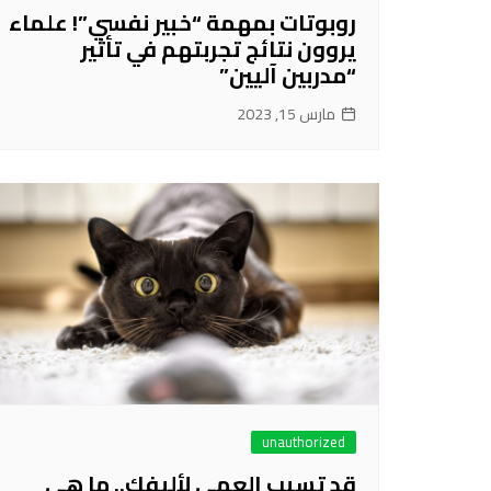
روبوتات بمهمة “خبير نفسي”! علماء
يروون نتائج تجربتهم في تأثير
“مدربين آليين”
مارس 15, 2023
unauthorized
قد تسبب العمى لأليفك.. ما هي