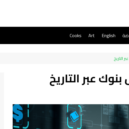
اضة
English
Art
Cooks