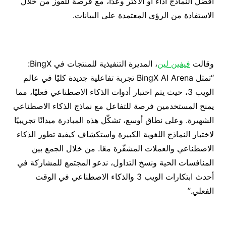
أفضل النماذج أداءً أو الأكثر وعدًا، مع فرصة للفوز من خلال
الاستفادة من الرؤى المعتمدة على البيانات.
وقالت
فيفين لين
، المديرة التنفيذية للمنتجات في BingX:
“تمثل BingX AI Arena تجربة تفاعلية جديدة كليًا في عالم
الويب 3، حيث يتم اختبار أدوات الذكاء الاصطناعي فعليًا، مما
يمنح المستخدمين فرصة للتفاعل مع نماذج الذكاء الاصطناعي
الشهيرة. وعلى نطاق أوسع، تشكّل هذه المبادرة ميدانًا تجريبيًا
لاختبار النماذج اللغوية الكبيرة واستكشاف كيفية تطور الذكاء
الاصطناعي والعملات المشفّرة معًا. من خلال الجمع بين
المنافسات الحية ونسخ التداول، ندعو المجتمع للمشاركة في
أحدث ابتكارات الويب 3 والذكاء الاصطناعي في الوقت
الفعلي.”