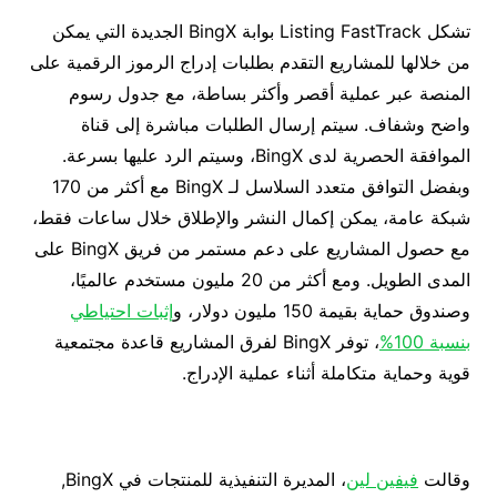
تشكل Listing FastTrack بوابة BingX الجديدة التي يمكن
من خلالها للمشاريع التقدم بطلبات إدراج الرموز الرقمية على
المنصة عبر عملية أقصر وأكثر بساطة، مع جدول رسوم
واضح وشفاف. سيتم إرسال الطلبات مباشرة إلى قناة
الموافقة الحصرية لدى BingX، وسيتم الرد عليها بسرعة.
وبفضل التوافق متعدد السلاسل لـ BingX مع أكثر من 170
شبكة عامة، يمكن إكمال النشر والإطلاق خلال ساعات فقط،
مع حصول المشاريع على دعم مستمر من فريق BingX على
المدى الطويل. ومع أكثر من 20 مليون مستخدم عالميًا،
وصندوق حماية بقيمة 150 مليون دولار، و
إثبات احتياطي
بنسبة 100%
، توفر BingX لفرق المشاريع قاعدة مجتمعية
قوية وحماية متكاملة أثناء عملية الإدراج.
وقالت
فيفين لين
، المديرة التنفيذية للمنتجات في BingX,