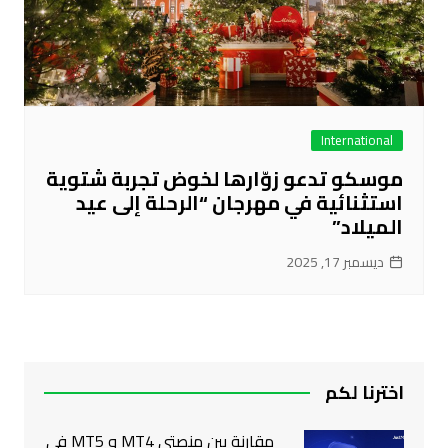
International
موسكو تدعو زوّارها لخوض تجربة شتوية
استثنائية في مهرجان “الرحلة إلى عيد
الميلاد”
ديسمبر 17, 2025
اخترنا لكم
مقارنة بين منصتي MT4 و MT5 في