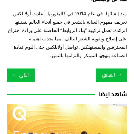
منذ إنشائها في عام 2014 في كاليفورنيا، أعادت أولابلكس
تعريف مفهوم العناية بالشعر في جميع أنحاء العالم بتقنيتها
الرائدة. تعمل تركيبة “بناء الروابط” الحاصلة على براءة اختراع
على إصلاح وتقوية الشعر التالف، مما يجذب اهتمام
المحترفين والمستهلكين. تواصل أولابلكس حتى اليوم قيادة
الصناعة بنهجها المبتكر والتزامها بالتميز.
تصفّح
السابق
التالي
المقالات
شاهد ايضا