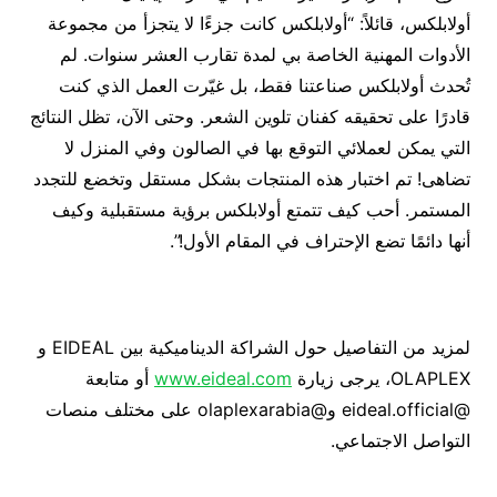
أولابلكس، قائلاً: “أولابلكس كانت جزءًا لا يتجزأ من مجموعة
الأدوات المهنية الخاصة بي لمدة تقارب العشر سنوات. لم
تُحدث أولابلكس صناعتنا فقط، بل غيّرت العمل الذي كنت
قادرًا على تحقيقه كفنان تلوين الشعر. وحتى الآن، تظل النتائج
التي يمكن لعملائي التوقع بها في الصالون وفي المنزل لا
تضاهى! تم اختبار هذه المنتجات بشكل مستقل وتخضع للتجدد
المستمر. أحب كيف تتمتع أولابلكس برؤية مستقبلية وكيف
أنها دائمًا تضع الإحتراف في المقام الأول!”.
لمزيد من التفاصيل حول الشراكة الديناميكية بين EIDEAL و
OLAPLEX، يرجى زيارة
www.eideal.com
أو متابعة
@eideal.official و@olaplexarabia على مختلف منصات
التواصل الاجتماعي.