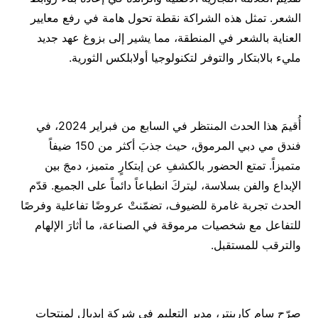
الشعر. تمثل هذه الشراكة نقطة تحول هامة في رفع معايير
العناية بالشعر في المنطقة، مما يشير إلى بزوغ عهد جديد
مليء بالابتكار والتوفر لتكنولوجيا أولابلكس الثورية.
أُقيمَ هذا الحدث المنتظر في السابع من فبراير 2024، في
فندق مي دبي المرموق، حيث جذبَ أكثر من 150 ضيفاً
متميزاً. تمتع الحضور بالكشفِ عن إبتكارٍ متميز، دمجَ بين
الإبداع والفن بسلاسة، ليتركَ انطباعاً دائماً على الجميع. قدّم
الحدث تجربة غامرة للضيوف، تضمّنتْ عروضًا تفاعلية وفرصًا
للتفاعل مع شخصيات مرموقة في الصناعة، ما أثارَ الإلهام
والترقب للمستقبل.
صرّح سام كاربنتر، مدير التعليم في شركة إيديال لمنتجات