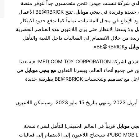
دى شركة تنسنت جيمز: «نحن متحمسون جداً لنوفر منصة
ة جديدة وفريدة في
ببجي موبايل
. تنتج BE@RBRICK الأعمال
 الإبداع في مجال المقتنيات، تماماً كما ندفع حدود الابتكار
يل
ولا يسعنا الانتظار حتى يرى اللاعبون هذه العناصر الحصرية
ة من خلال الانضمام إلى الفعاليات داخل اللعبة والتأهل
بايل
وBE@RBRICK».
ومن جانبه قال تاتسوهيكو أكاشي، الرئيس والمدير التنفيذي لشركة MEDICOM TOY CORPORATION: «يسعدنا
مع
ببجي موبايل
في
هذه الشراكة المشوقة والتي ستتيح لعشاق اللعبة التفاعل مع تصاميم وشخصيات BE@RBRICK بطريقة جديدة
أُطلقت فعالية BE@RBRICK في ببجي موبايل يوم 14 أبريل 2023 وتنتهي بتاريخ 15 مايو 2023. وسيتمكن اللاعبون
بجي موبايل
قريباً في العالم الحقيقي! للتأهل لشراء نسخة
مادية من الإصدار المحدود PUBG MOBILE Air Drop BE@RBRICK، سيحتاج اللاعبون إلى الانضمام إلى فعاليات