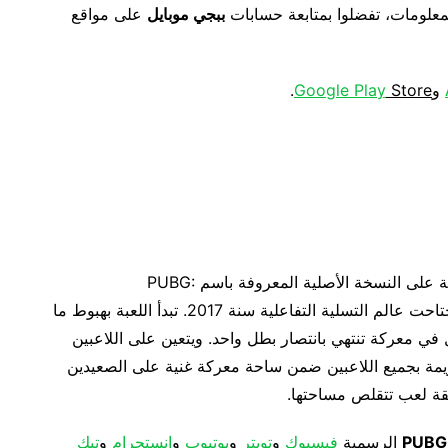
لمعلومات، تفضلوا بمتابعة حسابات
ببجي موبايل
على مواقع
و
Store
Google Play
.
ترتكز لعبة PUBG MOBILE المخصصة للهواتف الجوالة على النسخة الأصلية المعروفة باسم PUBG:
BATTLEGROUNDS والتي حققت ظاهرة عالمية واجتاحت عالم التسلية التفاعلية سنة 2017. تبدأ اللعبة بهبوط ما
للقتال في معركة تنتهي بانتصار بطل واحد. ويتعين على اللاعبين
زيمة بجميع اللاعبين ضمن ساحة معركة غنية على الصعيدين
طقة لعب تتقلص مساحتها.
PUBG
الرسمية
فيسبوك
و
تويتر
و
يوتيوب
و
إنستجرام
و
تيك