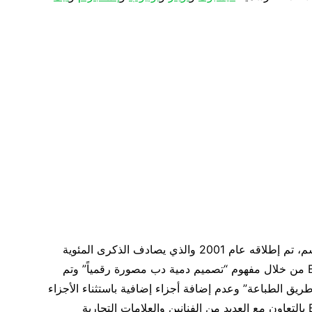
BE@RBRICK هو تمثال على شكل دب يبلغ طوله 7 سم، تم إطلاقه عام 2001 والذي يصادف الذكرى المئوية
لإطلاق الدب تيدي الشهير عالمياً. نشأت BE@RBRICK من خلال مفهوم “تصميم دمية دب مصورة رقمياً” وتم
يق الطباعة” وعدم إضافة أجزاء إضافية باستثناء الأجزاء
التسعة التي يتكون منها الجسم. وقامت BE@RBRICK بالتعاون مع العديد من الفنانين والعلامات التجارية