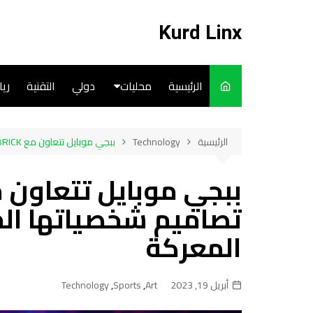
لتجاوز
لى
Kurd Linx
لمحتوى
الرئيسية
محليات
دولي
التقنية
ري
English
الرئيسية
Technology
ببجي موبايل تتعاون مع BE@RBRICK لإحضار تصاميم شخصياتها المبتكرة إلى ساحة المعركة
Art
Cooks
تصاميم شخصياتها الم
المعركة
أبريل 19, 2023
Art
,
Sports
,
Technology