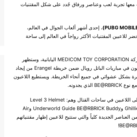
وبايل وتجلب معها تجربة لعب وعناصر ورفاق جُدد على شكل المقتنيات
PUBG MOBIL
)
، إحدى أشهر ألعاب الجوال في العالم،
مع علامة المقتنيات التجارية BE@RBRICK لتُحضر للاعبين المقتنيات الأكثر رواجاً في العالم إلى ساحة
تم تصميم وإنتاج شخصيات BE@RBRICK من قبل شركة MEDICOM TOY CORPORATION اليابانية، وستظهر
اليوم! وسيتمكن اللاعبون في مباريات الباتل رويال ضمن خريطة Erangel من إيجاد
 BE@RBRICK العملاقة المنتشرة بشكل عشوائي في جميع أنحاء الخريطة. ويستطيع اللاعبون
ي يجدونه.
كما سيتوفر أربعة من رفاق BE@RBRICK للانضمام إلى اللاعبين في ساحات القتال وهم: Level 3 Helmet
BE@RBRICK Buddy وGhillie Suit BE@RBRICK Buddy وUnderworld Guide BE@RBRICK Buddy وAir
 إلى مجموعة من العناصر الجديدة كلياً والتي ستتيح للاعبين إظهار مقتنياتهم