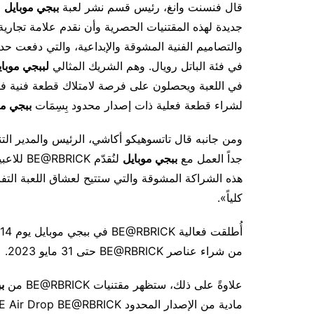
قال فنسنت وانغ، رئيس قسم نشر لعبة
ببجي موبايل
ل
جديدة لهذه المقتنيات الحصرية وأن نقدم علامة تجاري
والتصاميم الفنية المشوقة والإبداعية، والتي دفعت حدود
في فئة الباتل رويال. وهم الشريك المثالي
لببجي موبا
في اللعبة ويحصلون على فرصة لامتلاك قطعة فنية فريد
لشراء قطعة فعلية ذات إصدار محدود بِسِمَات
ببجي مو
جداً العمل مع
ببجي موبايل
لنُقدّم BE@RBRICK للاعبين في جميع أنحاء العالم. ويسرنا التعاون
كلياً».
من شراء عناصر BE@RBRICK حتى 31 مايو 2023.
علاوةً على ذلك، ستظهر مقتنيات BE@RBRICK من
ب