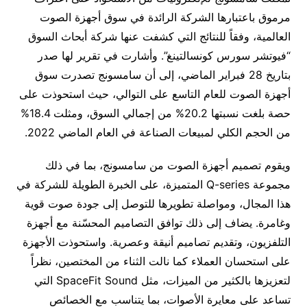
مرموق باعتبارها الشركة الرائدة في سوق أجهزة الصوت
العالمية، وفقاً للنتائج التي كشفت عنها شركة أبحاث السوق
“فيوتشر سورس كونسالتينغ”. وأشارت في تقرير لها صدر
بتاريخ 28 فبراير الماضي، إلى أن سامسونج تصدرت سوق
أجهزة الصوت للعام التاسع على التوالي، حيث استحوذت على
حصة بلغت نسبتها 20.2% من إجمالي السوق، ومثلت 18.4%
من الحجم الكلي لمبيعات الصناعة في العام الماضي 2022.
ويقوم تصميم أجهزة الصوت من سامسونج، بما في ذلك
مجموعة Q-series المتميزة، على الخبرة الطويلة للشركة في
هذا المجال، ومواصلة تطويرها للتوصل إلى جودة صوت قوية
وغامرة. يضاف إلى ذلك توافق التصاميم المحسّنة مع أجهزة
التلفزيون، وتقديم تصاميم أنيقة وعصرية. واستحوذت الأجهزة
على استحسان العملاء كما نالت الثناء من المختصين، نظراً
لتعزيزها بالكثير من الميزات، مثل SpaceFit Sound التي
تساعد على معايرة الأصوات، بما يتناسب مع الخصائص