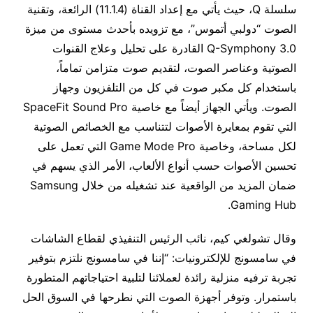
سلسلة Q، حيث يأتي مع إعداد القناة (11.1.4) الرائعة، وتقنية
الصوت “دولبي أتموس”، مع تزويده بأحدث مستوى من ميزة
Q-Symphony 3.0 القادرة على تحليل وعلاج القنوات
الصوتية وعناصر الصوت، لتقديم صوت متزامن تماماً،
باستخدام كل مكبر صوت في كل من التلفزيون وجهاز
الصوت. ويأتي الجهاز أيضاً مع خاصية SpaceFit Sound Pro
التي تقوم بمعايرة الأصوات لتتناسب مع الخصائص الصوتية
لكل مساحة، وخاصية Game Mode Pro التي تعمل على
تحسين الأصوات حسب أنواع الألعاب، الأمر الذي يسهم في
ضمان المزيد من الواقعية عند تشغيله من خلال Samsung
Gaming Hub.
وقال تشولغي كيم، نائب الرئيس التنفيذي لقطاع الشاشات
في سامسونج للإلكترونيات: “إننا في سامسونج نلتزم بتوفير
تجربة ترفيه منزلية رائدة لعملائنا لتلبية احتياجاتهم المتطورة
باستمرار. وتوفر أجهزة الصوت التي نطرحها في السوق الحل