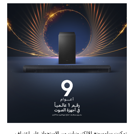
تمكنت سامسونج للإلكترونيات من الاستحواذ على اعتراف