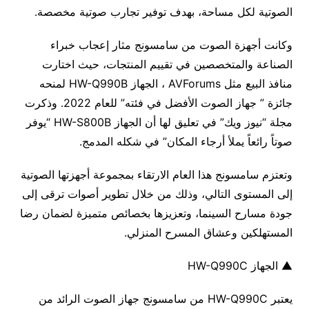
الصوتية لكل مساحة، بهدف توفير تجارب صوتية مخصصة.
وكانت أجهزة الصوت من سامسونج مثار إعجاب خبراء
الصناعة والمتخصصين في تقييم المنتجات، حيث اختارت
منافذ البيع مثل AVForums ، الجهاز HW-Q990B لمنحه
جائزة ” جهاز الصوت الأفضل في فئته” للعام 2022. وذكرت
مجلة “نيوز ويك” في تعليق لها أن الجهاز HW-S800B “يوفر
صوتاً رائعاً يملأ أرجاء المكان” في شكله المدمج.
وتعتزم سامسونج هذا العام الارتقاء بمجموعة أجهزتها الصوتية
إلى المستوى التالي، وذلك من خلال تطوير أصوات ترقى إلى
جودة مسارح السينما، وتعزيزها بخصائص متميزة لضمان رضا
المستهلكين وعشاق المسرح المنزلي.
▲ الجهاز HW-Q990C
يعتبر HW-Q990C من سامسونج جهاز الصوت الرائد من