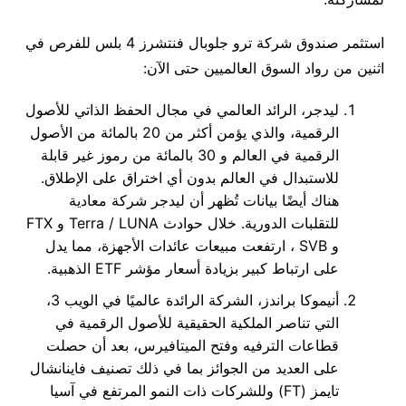
استثمر صندوق شركة ترو جلوبال فنتشرز 4 بلس للفرص في
اثنين من رواد السوق العالميين حتى الآن:
ليدجر، الرائد العالمي في مجال الحفظ الذاتي للأصول
الرقمية، والذي يؤمن أكثر من 20 بالمائة من الأصول
الرقمية في العالم و 30 بالمائة من رموز غير قابلة
للاستبدال في العالم بدون أي اختراق على الإطلاق.
هناك أيضًا بيانات تُظهر أن ليدجر شركة معادية
للتقلبات الدورية. خلال حوادث Terra / LUNA و FTX
و SVB ، ارتفعت مبيعات عائدات الأجهزة، مما يدل
على ارتباط كبير بزيادة أسعار مؤشر ETF الذهبية.
أنيموكا براندز، الشركة الرائدة عالميًا في الويب 3،
التي تناصر الملكية الحقيقية للأصول الرقمية في
قطاعات الترفيه وفتح الميتافيرس، بعد أن حصلت
على العديد من الجوائز بما في ذلك تصنيف فاينانشال
تايمز (FT) وللشركات ذات النمو المرتفع في آسيا