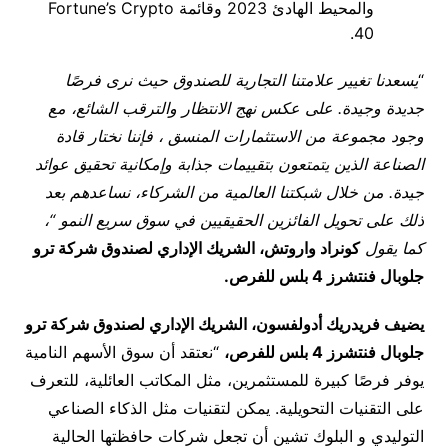
والمحيط الهادئ 2023 وقائمة Fortune’s Crypto
40.
“
يسعدنا تغيير علامتنا التجارية للصندوق حيث نرى فرصًا
جديدة وجيدة. على عكس نهج الانتظار والترقب الشائع، مع
وجود مجموعة من الاستثمارات المنسق ، فإننا نختار قادة
الصناعة الذين يتمتعون بتقييمات جذابة وإمكانية تحقيق عوائد
جيدة. من خلال شبكتنا العالمية من الشركاء، نساعدهم بعد
ذلك على تحويل الفائزين الحقيقيين في سوق سريع النمو “،
كما يقول
كونراد واروتش، الشريك الإداري لصندوق شركة ترو
جلوبال فنتشرز 4 بلس للفرص.
يضيف فريدريك أدولفسون، الشريك الإداري لصندوق شركة ترو
جلوبال فنتشرز 4 بلس للفرص
،
“نعتقد أن سوق الأسهم النامية
يوفر فرصًا كبيرة للمستثمرين، مثل المكاتب العائلية، للتعرف
على التقنيات التحويلية. يمكن لتقنيات مثل الذكاء الصناعي
التوليدي و البلوك تشين أن تجعل شركات حافظتها الحالية