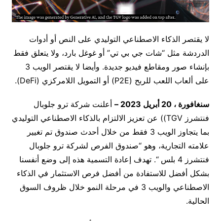
لا يقتصر الذكاء الاصطناعي التوليدي على النص أو أدوات
الدردشة مثل “شات جي بي تي” أو غوغل بارد، ولا يتعلق فقط
بإنشاء صور ومقاطع فيديو جديدة. وأيضا لا يقتصر الويب 3
على ألعاب اللعب للربح (P2E) أو التمويل اللامركزي (DeFi).
سنغافورة ، 20 أبريل 2023 –
أعلنت شركة ترو جلوبال
فنتشرز TGV)) عن تعزيز الالتزام بالذكاء الاصطناعي التوليدي
بما يتجاوز الويب 3 فقط من خلال أحدث صندوق تم تغيير
علامته التجارية، وهو “صندوق الفرص لشركة ترو جلوبال
فنتشرز 4 بلس “. تهدف إعادة التسمية هذه إلى وضع أنفسنا
بشكل أفضل للاستفادة من أفضل فرص الاستثمار في الذكاء
الاصطناعي والويب 3 في مرحلة النمو خلال ظروف السوق
الحالية.