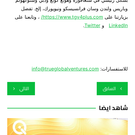
بشكل رئيسي في سنغافورة وهونغ كونغ ودبي وستوكهولم
وباريس ولندن وسان فرانسيسكو ونيويورك، إلخ. تفضل
بزيارتنا على
https://www.tgv4plus.com/
، وتابعنا على
LinkedIn
و
Twitter
.
للاستفسارات:
info@trueglobalventures.com
تصفّح
السابق
التالي
المقالات
شاهد ايضا