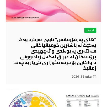
Local
“هاي پەرفۆرمانس” ناوی دەرکرد وەک
یەکێک لە باشترین کۆمپانیاکانی
سەنتەری پەیوەندی و تەعهیدی
پرۆسەکان لە عێراق لەگەڵ زیادبوونی
داواکاری بۆ خزمەتگوزاری کڕیار بە چەند
زمانێک
يونيو 18, 2026