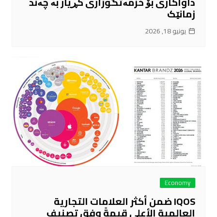
داواکاری بۆ خزمەتگوزاری کڕیار بە چەند
زمانێک
يونيو 18, 2026
Economy
IQOS ضمن أكثر العلامات التجارية
العالمية الأعلى قيمةً وفق تصنيف