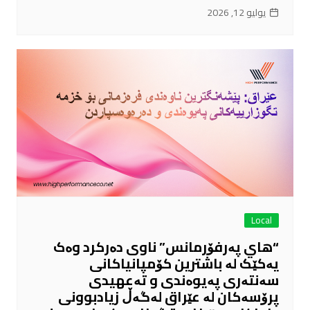
يوليو 12, 2026
Local
“هاي پەرفۆرمانس” ناوی دەرکرد وەک
یەکێک لە باشترین کۆمپانیاکانی
سەنتەری پەیوەندی و تەعهیدی
پرۆسەکان لە عێراق لەگەڵ زیادبوونی