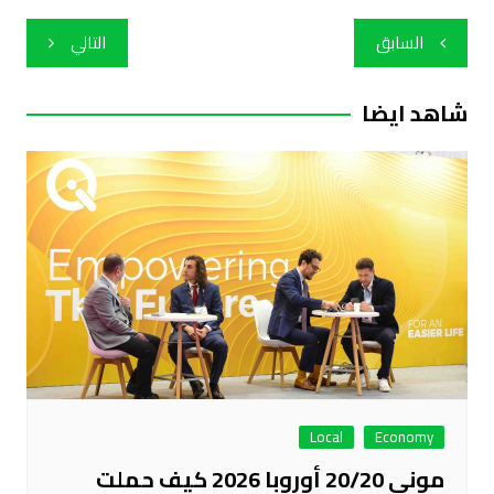
تصفّح
السابق
التالي
المقالات
شاهد ايضا
Local
Economy
موني 20/20 أوروبا 2026 كيف حملت