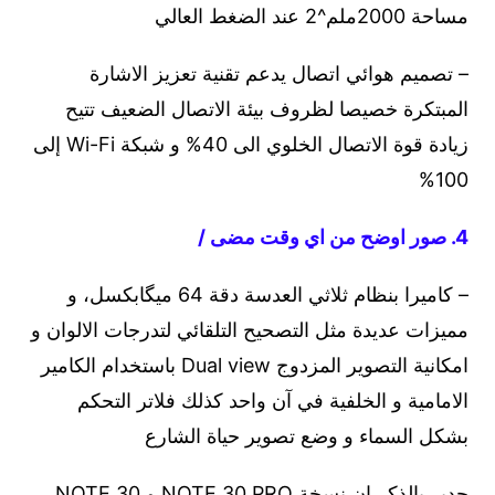
مساحة 2000ملم^2 عند الضغط العالي
– تصميم هوائي اتصال يدعم تقنية تعزيز الاشارة
المبتكرة خصيصا لظروف بيئة الاتصال الضعيف تتيح
زيادة قوة الاتصال الخلوي الى 40% و شبكة Wi-Fi إلى
100%
4. صور اوضح من اي وقت مضى /
– كاميرا بنظام ثلاثي العدسة دقة 64 ميگابكسل، و
مميزات عديدة مثل التصحيح التلقائي لتدرجات الالوان و
امكانية التصوير المزدوج Dual view باستخدام الكامير
الامامية و الخلفية في آن واحد كذلك فلاتر التحكم
بشكل السماء و وضع تصوير حياة الشارع
جدير بالذكر ان نسخة NOTE 30 PRO و NOTE 30