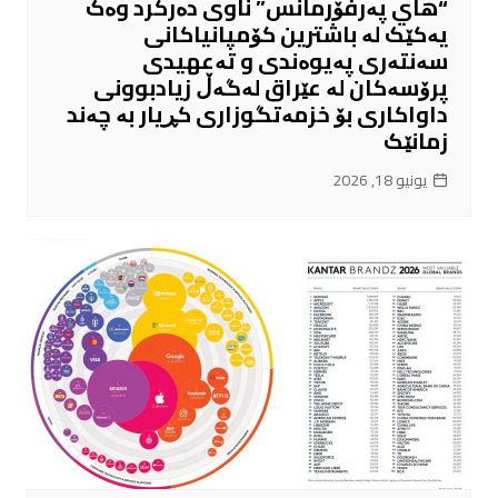
“هاي پەرفۆرمانس” ناوی دەرکرد وەک
یەکێک لە باشترین کۆمپانیاکانی
سەنتەری پەیوەندی و تەعهیدی
پرۆسەکان لە عێراق لەگەڵ زیادبوونی
داواکاری بۆ خزمەتگوزاری کڕیار بە چەند
زمانێک
يونيو 18, 2026