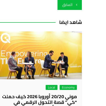
تصفّح
السابق
المقالات
شاهد ايضا
Local
Economy
موني 20/20 أوروبا 2026 كيف حملت
“كي” قصة التحول الرقمي في