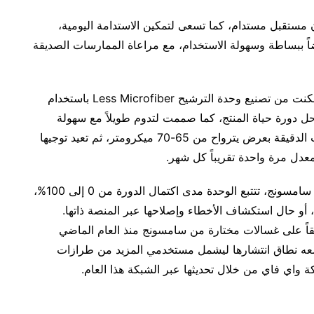
مستقبل مستدام، كما تسعى لتمكين الاستدامة اليومية،
أيضاً ببساطة وسهولة الاستخدام، مع مراعاة الممارسات الصديقة
وبعد أن وضعت الشركة هذه العوامل في الحسبان، تمكنت من تصنيع وحدة الترشيح Less Microfiber باستخدام
حل دورة حياة المنتج، كما صممت لتدوم طويلاً مع سهولة
إجراء الصيانة. وتلتقط شفرات وحدة التنقية الجسيمات الدقيقة بعرض يترواح من 65-70 ميكرومتر، ثم تعيد توجيها
عدل مرة واحدة تقريباً كل شهر.
ومن خلال الاتصال بالمنصة الذكية SmartThings من سامسونج، تتتبع الوحدة مدى اكتمال الدورة من 0 إلى 100%،
، أو حال استكشاف الأخطاء وإصلاحها عبر المنصة ذاتها.
أيضاً كخيار محدد مسبقاً على غسالات مختارة من سامسونج منذ العام الماضي
توسعه نطاق انتشارها ليشمل مستخدمي المزيد من طرازات
واي فاي من خلال تحديثها عبر الشبكة هذا العام.