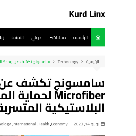
لتجاوز
لى
Kurd Linx
لمحتوى
الرئيسية
محليات
دولي
التقنية
ري
English
الرئيسية
Technology
سامسونج تكشف عن وحدة الترشيح Less Microfiber لحماية المحيطات من مواد البلاستيكية 
Art
Cooks
Microfiber لحم
البلاستيكية المتسرب
يونيو 14, 2023
Economy
,
Health
,
International
,
nology