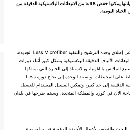
وحدة الترشيح الجديدة التي يسهل مراقبتها وصيانتها يمكنها خفض 98% من الانبعاثات البلاستيكية الدقيقة من
الحياة اليومية.
أعلنت شركة سامسونج للإلكترونيات المحدودة اليوم عن إطلاق وحدة الترشيح والتنقية Less Microfiber الجديدة،
ثات الألياف الدقيقة البلاستيكية بشكل كبير أثناء دورات
لملابس باتاغونيا، وبالاستناذ إلى الخبرة التي تمتلكها
منظمة Ocean Wise العالمية التي تركز جهودها للحفاظ على المحيطات. وتستند الوحدة إلى نجاح دورة Less
لاستيكية الدقيقة إلى حد كبير، وتمكين الغسيل المستدام للغسيل
حة الآن في كوريا والمملكة المتحدة، وسيتم طرحها في بلدان
 البحث والتطوير لأعمال الأجهزة الرقمية في سامسونج