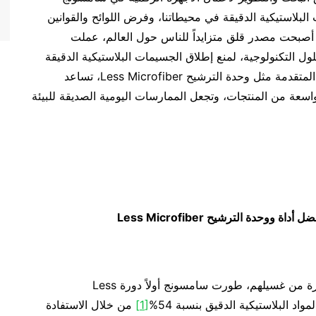
ت البلاستيكية الدقيقة في محيطاتنا، وفرض اللوائح والقوانين
 أصبحت مصدر قلق متزايداً للناس حول العالم، عملت
 للتوصل إلى الحلول التكنولوجية، لمنع إطلاق الجسيمات البلاستيكية الدقيقة
من ممارساتنا اليومية. وبفضل التوصل إلى الابتكارات المتقدمة مثل وحدة الترشيح Less Microfiber، تساعد
سعة من المنتجات، وتجعل الممارسات اليومية الصديقة للبيئة
فضل أداة ووحدة الترشيح
Less Microfiber
لمساعدة العملاء على خفض انبعاثات هذه المواد الضارة من غسيلهم، طورت سامسونج أولاً دورة Less
[1]
من خلال الاستفادة