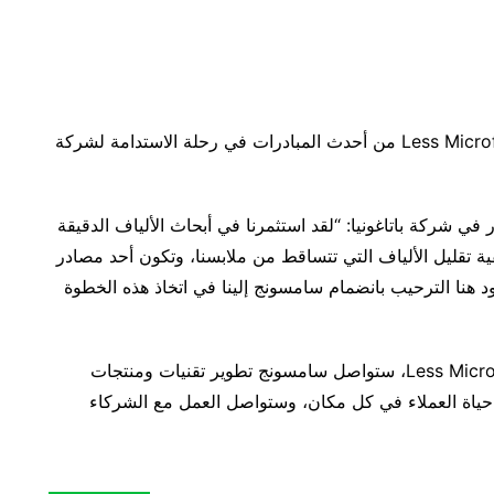
يعد تطوير وإطلاق دورة ووحدة التنقية والترشيح Less Microfiber من أحدث المبادرات في رحلة الاستدامة لشركة
ر في شركة باتاغونيا: “لقد استثمرنا في أبحاث الألياف الدقيقة
 تقليل الألياف التي تتساقط من ملابسنا، وتكون أحد مصادر
د هنا الترحيب بانضمام سامسونج إلينا في اتخاذ هذه الخطوة
وفضلاً عن إطلاق دورة ووحدة التنقية والترشيح Less Microfiber، ستواصل سامسونج تطوير تقنيات ومنتجات
حياة العملاء في كل مكان، وستواصل العمل مع الشركاء