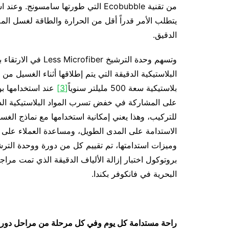
من تقنية Ecobubble التي طورتها سام
يتطلب الأمر قدراً أقل من الحرارة والطاقة لغسل الملا
الدقيق.
وتسهم وحدة الترشيخ Less Microfiber في الارتقاء بهذه العملية، حيث تمنع ما يصل إلى 98%
البلاستيكية الدقيقة التي يتم إطلاقها أثناء الغسيل م
بلاستيكية سعة 500 مليلتر سنوياً
[3]
عند استخدامها بو
على المشاركة في خفض تسرب المواد البلاستيكية الدق
للتركيب، وهذا يعني إمكانية استخدامها مع نماذج الغس
الاستدامة على المدى الطويل، ومساعدة العملاء على تب
بروتوكول اختبار إزالة الألياف الدقيقة الذي تمت مر
البحرية في فانكوفر بكندا.
راحة مستدامة كل يوم وفي كل مرحلة من مراحل دورة 