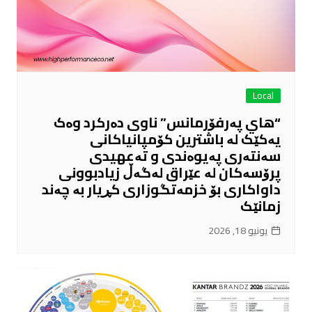
Local
“هاي پەرفۆرمانس” ناوی دەرکرد وەک
یەکێک لە باشترین کۆمپانیاکانی
سەنتەری پەیوەندی و تەعهیدی
پرۆسەکان لە عێراق لەگەڵ زیادبوونی
داواکاری بۆ خزمەتگوزاری کڕیار بە چەند
زمانێک
يونيو 18, 2026