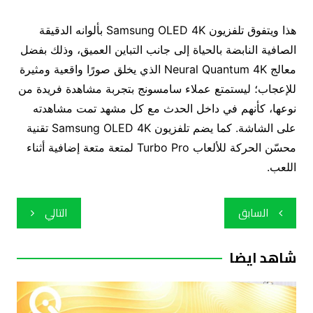
هذا ويتفوق تلفزيون Samsung OLED 4K بألوانه الدقيقة
الصافية النابضة بالحياة إلى جانب التباين العميق، وذلك بفضل
معالج Neural Quantum 4K الذي يخلق صورًا واقعية ومثيرة
للإعجاب؛ ليستمتع عملاء سامسونج بتجربة مشاهدة فريدة من
نوعها، كأنهم في داخل الحدث مع كل مشهد تمت مشاهدته
على الشاشة. كما يضم تلفزيون Samsung OLED 4K تقنية
محسّن الحركة للألعاب Turbo Pro لمتعة متعة إضافية أثناء
اللعب.
تصفّح
السابق
التالي
المقالات
شاهد ايضا