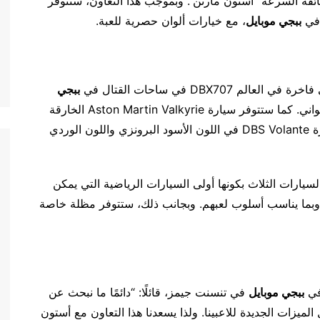
ائقة السرعة “أستون مارتن”. وبموجب هذا التعاون، ستتوفر
 في
ببجي موبايل
، مع خيارات ألوان حصرية للعبة.
DBX في ساحات القتال في
ببجي
، مع توفرها باللون الأزرق النجمي والنيون الأرجواني. كما ستتوفر سيارة Aston Martin Valkyrie الخارقة
بلون الألماس الساطع واللون الأخضر. هذا بجانب سيارة DBS Volante في اللون الأسود البرونزي واللون الوردي
Aston Martin DBS Volant من بين السيارات الثلاث بكونها أولى السيارات الرياضية التي يمكن
بما يناسب أسلوب لعبهم. وبجانب ذلك، ستتوفر مظلة خاصة
في
ببجي موبايل
في تنسنت جيمز، قائلًا: “دائمًا ما نبحث عن
لميزات الجديدة للاعبينا. ولذا يسعدنا هذا التعاون مع أستون