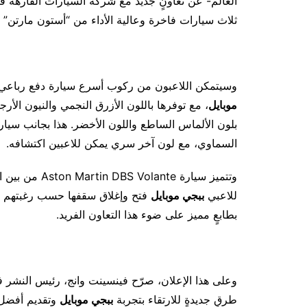
العالم- عن تعاونٍ جديد مع شركة السيارات الفارهة ف
ثلاث سيارات فاخرة وعالية الأداء من “أستون مارتن”
وسيتمكن اللاعبون من ركوب أسرع سيارة دفع رباعي فاخرة في العالم 707
موبايل
السماوي، مع لون آخر سري يمكن للاعبين اكتشافه.
وتتميز سيارة e
للاعبي
ببجي موبايل
فتح وإغلاق سقفها حسب رغبتهم و
بطابعٍ مميز على ضوء هذا التعاون الفريد.
وعلى هذا الإعلان، صرّح فينسينت وانج، رئيس النشر 
طرقٍ جديدةٍ للارتقاء بتجربة
ببجي موبايل
وتقديم أفضل ا