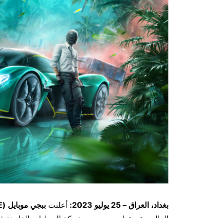
بغداد، العراق – 25 يوليو 2023:
أعلنت
ببجي موبايل (
E