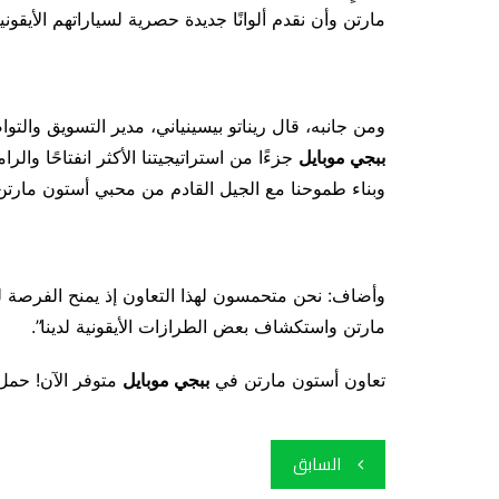
مارتن وأن نقدم ألوانًا جديدة حصرية لسياراتهم الأيقونية
ومن جانبه، قال ريناتو بيسينياني، مدير التسويق والت
ببجي موبايل
جزءًا من استراتيجيتنا الأكثر انفتاحًا والر
وبناء طموحنا مع الجيل القادم من محبي أستون مارتن”
وأضاف: نحن متحمسون لهذا التعاون إذ يمنح الفرصة لم
مارتن واستكشاف بعض الطرازات الأيقونية لدينا”.
تعاون أستون مارتن في
ببجي موبايل
متوفر الآن! حمل 
تصفّح
السابق