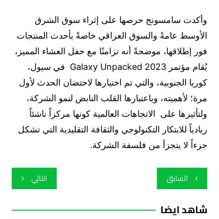
وأكدت سامسونج حرصها على إثراء سوق الشرق
الأوسط عامةً والسوق العراقي خاصةً بأحدث المنتجات
فور إطلاقها، موضحةً أنه تزامنًا مع حفل العشاء المميز،
يُقام مؤتمر Galaxy Unpacked 2023 في سيول،
كوريا الجنوبية، والتي تم اختيارها لاحتضان الحدث لأول
مرة؛ لأهميته، وباعتبارها القلب النابض لنمو الشركة،
ولتأثيرها على الاتجاهات العالمية كونها مركزاً ناشئاً
ريادياً للابتكار التكنولوجي والثقافة التقليدية التي تشكل
جزءاً لا يتجزأ من فلسفة الشركة.
تصفّح
السابق
التالي
المقالات
شاهد ايضا