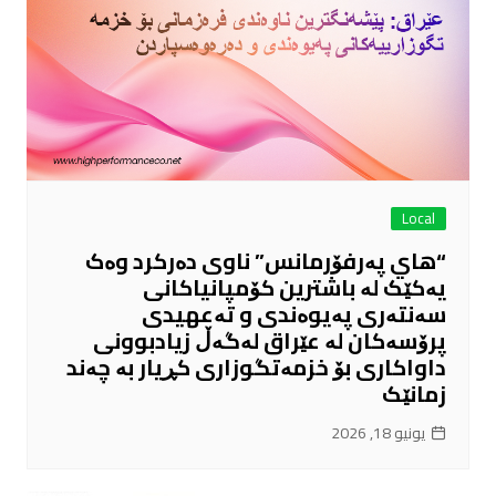
Local
“هاي پەرفۆرمانس” ناوی دەرکرد وەک
یەکێک لە باشترین کۆمپانیاکانی
سەنتەری پەیوەندی و تەعهیدی
پرۆسەکان لە عێراق لەگەڵ زیادبوونی
داواکاری بۆ خزمەتگوزاری کڕیار بە چەند
زمانێک
يونيو 18, 2026