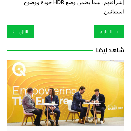
إشراقتهم، بينما يضمن وضع HDR جودة ووضوح
استثنائيين.
تصفّح
السابق
التالي
المقالات
شاهد ايضا