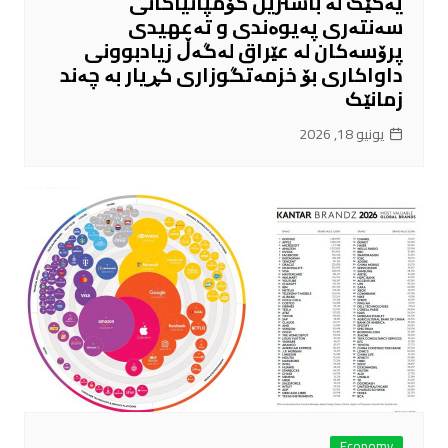
یەکێک لە باشترین کۆمپانیاکانی
سەنتەری پەیوەندی و تەعهیدی
پرۆسەکان لە عێراق لەگەڵ زیادبوونی
داواکاری بۆ خزمەتگوزاری کڕیار بە چەند
زمانێک
يونيو 18, 2026
Economy