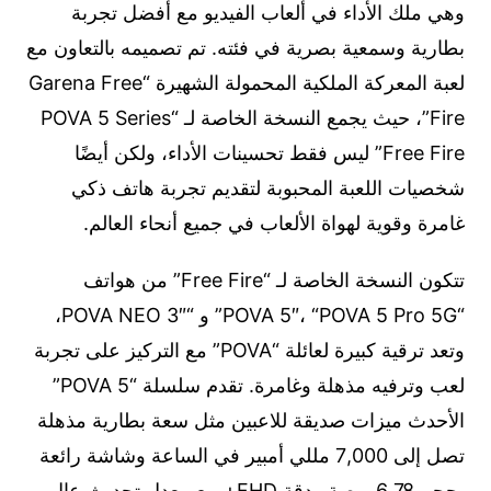
وهي ملك الأداء في ألعاب الفيديو مع أفضل تجربة
بطارية وسمعية بصرية في فئته. تم تصميمه بالتعاون مع
لعبة المعركة الملكية المحمولة الشهيرة “Garena Free
Fire”، حيث يجمع النسخة الخاصة لـ “POVA 5 Series
Free Fire” ليس فقط تحسينات الأداء، ولكن أيضًا
شخصيات اللعبة المحبوبة لتقديم تجربة هاتف ذكي
غامرة وقوية لهواة الألعاب في جميع أنحاء العالم.
تتكون النسخة الخاصة لـ “Free Fire” من هواتف
“POVA 5″، “POVA 5 Pro 5G” و “POVA NEO 3″،
وتعد ترقية كبيرة لعائلة “POVA” مع التركيز على تجربة
لعب وترفيه مذهلة وغامرة. تقدم سلسلة “POVA 5”
الأحدث ميزات صديقة للاعبين مثل سعة بطارية مذهلة
تصل إلى 7,000 مللي أمبير في الساعة وشاشة رائعة
بحجم 6.78 بوصة ودقة FHD+ مع معدل تحديث عالٍ