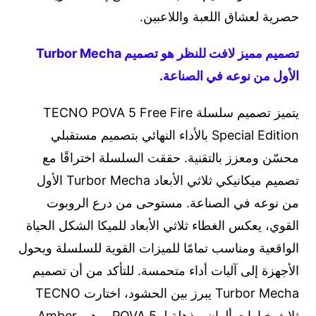
حصرية لعشاق اللعبة واللاعبين.
تصميم مميز لافت للنظر هو تصميم Turbor Mecha
الأول من نوعه في الصناعة.
يتميز تصميم سلسلة TECNO POVA 5 Free Fire
Special Edition بالأداء النهائي بتصميم مستقبلي
محسّن ومعزز بالتقنية. حققت السلسلة اختراقًا مع
تصميم ميكانيكي ثلاثي الأبعاد Turbor Mecha الأول
من نوعه في الصناعة. مستوحى من درع الروبوت
القوي، يعكس الغطاء ثلاثي الأبعاد للميكا الشكل الحياة
الواقعية ومناسب تمامًا للميزات القوية للسلسلة ويحول
الأجهزة إلى آليات أداء متحمسة. للتأكد من أن تصميم
Turbor Mecha يبرز بين الحشود، اختارت TECNO
ثلاث خيارات ألوان مذهلة لـ POVA 5، وهي Amber