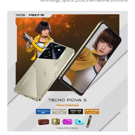
Technology
,
Sports
,
Local
,
International
,
Economy