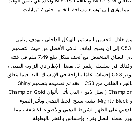
بطاقتي Nano SIM وبطاقة MicroSD واحدة في نفس الوقت
، مما يؤدي إلى توسيع مساحة التخزين حتى 2 تيرابايت.
من خلال التحسين المستمر للهيكل الداخلي ، يهدف ريلمي
C53 إلى أن يصبح الهاتف الذكي الأفضل من حيث التصميم
ذي النطاق المنخفض مع أنحف هيكل يبلغ 7.49 ملم في فئته
وكذلك في سلسلة ريلمي C. بفضل الإطار ذي الزاوية اليمنى ،
يوفر C53 إحساسًا عامًا بالراحة في الإمساك باليد. فيما يتعلق
بالجزء الخلفي من C53 ، فقد تم تصميمه بتصميم Shiny
Champion ( بطل لامع ) الذي يأتي بألوان Champion Gold
و Mighty Black. يشبه نسيج الخط الذهبي وتأثير الضوء
الذهبي على الظهر الشريط الذهبي والأضواء الكاشفة ، مما
يبرز لحظة البطل بفرح وإحساس بالفخر بالبطولة.