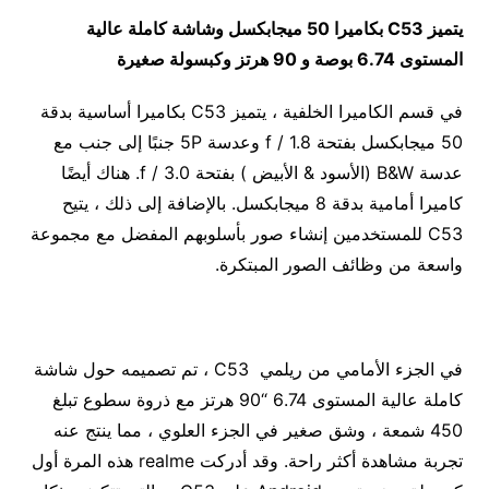
يتميز
C53
بكاميرا 50 ميجابكسل وشاشة كاملة عالية
المستوى 6.74 بوصة و 90 هرتز وكبسولة صغيرة
في قسم الكاميرا الخلفية ، يتميز C53 بكاميرا أساسية بدقة
50 ميجابكسل بفتحة f / 1.8 وعدسة 5P جنبًا إلى جنب مع
عدسة B&W (الأسود & الأبيض ) بفتحة f / 3.0. هناك أيضًا
كاميرا أمامية بدقة 8 ميجابكسل. بالإضافة إلى ذلك ، يتيح
C53 للمستخدمين إنشاء صور بأسلوبهم المفضل مع مجموعة
واسعة من وظائف الصور المبتكرة.
في الجزء الأمامي من ريلمي C53 ، تم تصميمه حول شاشة
كاملة عالية المستوى 6.74 “90 هرتز مع ذروة سطوع تبلغ
450 شمعة ، وشق صغير في الجزء العلوي ، مما ينتج عنه
تجربة مشاهدة أكثر راحة. وقد أدركت realme هذه المرة أول