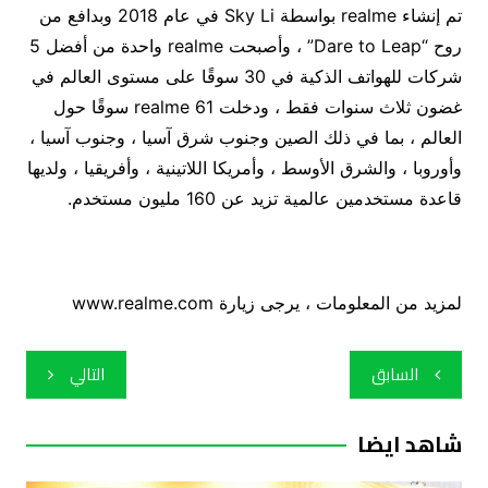
تم إنشاء realme بواسطة Sky Li في عام 2018 وبدافع من
روح “Dare to Leap” ، وأصبحت realme واحدة من أفضل 5
شركات للهواتف الذكية في 30 سوقًا على مستوى العالم في
غضون ثلاث سنوات فقط ، ودخلت realme 61 سوقًا حول
العالم ، بما في ذلك الصين وجنوب شرق آسيا ، وجنوب آسيا ،
وأوروبا ، والشرق الأوسط ، وأمريكا اللاتينية ، وأفريقيا ، ولديها
قاعدة مستخدمين عالمية تزيد عن 160 مليون مستخدم.
لمزيد من المعلومات ، يرجى زيارة www.realme.com
تصفّح
السابق
التالي
المقالات
شاهد ايضا