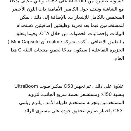
كبسولة صغيرة من Android على C53 ، والتي تتكيف بذكاء
مع الشاشة وتلتف حول الكاميرا الأمامية ذات اللون الأخضر
المنخفض بالكامل للإشعارات. بالإضافة إلى ذلك ، يمكن
للمستخدمين فيما بعد تجربة وظيفتين إضافيتين لاستخدام
البيانات وإحصائيات الخطوات من خلال OTA. وفيما يتعلق
بالتطبيق الإضافي ، أكدت شركة realme أن Mini Capsule (
الجزيرة التفاعلية ) سيكون متاحًا لجميع منتجات الفئة C هذا
العام.
علاوة على ذلك ، تم تجهيز C53 بمكبر صوت UltraBoom
بنسبة 150٪ ومستشعر بصمة سريع الجانب. لتزويد
المستخدمين بتجربة مستخدم طويلة الأمد ، يلتزم ريلمي
C53 باختبار صارم لتحقيق جودة على مستوى الرائد.