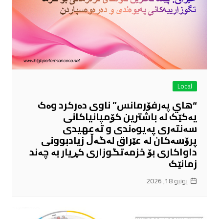
Local
“هاي پەرفۆرمانس” ناوی دەرکرد وەک
یەکێک لە باشترین کۆمپانیاکانی
سەنتەری پەیوەندی و تەعهیدی
پرۆسەکان لە عێراق لەگەڵ زیادبوونی
داواکاری بۆ خزمەتگوزاری کڕیار بە چەند
زمانێک
يونيو 18, 2026