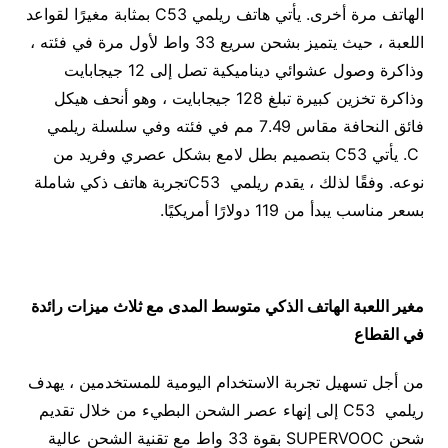
الهاتف مرة أخرى. يأتي هاتف ريلمي C53 بمثابة مغيرًا لقواعد
اللعبة ، حيث يتميز بشحن سريع 33 واط لأول مرة في فئته ،
وذاكرة وصول عشوائي ديناميكية تصل إلى 12 جيجابايت
وذاكرة تخزين كبيرة تبلغ 128 جيجابايت ، وهو أنحف هيكل
فائق النحافة مقاس 7.49 مم في فئته وفي سلسلة ريلمي
C. يأتي C53 بتصميم بطل لامع بشكل عصري وفريد من
نوعه. وفقًا لذلك ، يقدم ريلمي C53تجربة هاتف ذكي شاملة
بسعر مناسب يبدأ من 119 دولارًا أمريكيًا.
مغير اللعبة الهاتف الذكي متوسط المدى مع ثلاث ميزات رائدة
في القطاع
من أجل تسهيل تجربة الاستخدام اليومية للمستخدمين ، يهدف
ريلمي C53 إلى إنهاء عصر الشحن البطيء من خلال تقديم
شحن SUPERVOOC بقوة 33 واط مع تقنية الشحن عالية