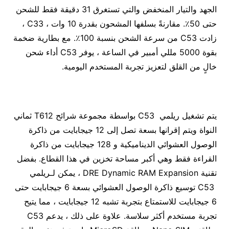
الجهد والتيار المنخفض والتي تستغرق 31 دقيقة فقط للشحن
حتى 50٪. مقارنةً بسلفها المشحون بقدرة 10 وات ، C33 ،
زادت C53 من سرعة الشحن بنسبة 100٪. مع بطارية ضخمة
بقوة 5000 مللي أمبير في الساعة ، يوفر C53 أداء شحن
خالٍ من القلق لتعزيز تجربة المستخدم اليومية.
يتم تشغيل ريلمي C53 بواسطة مجموعة شرائح T612 ثماني
النواة ويتم إقرانها بسعة تصل إلى 12 جيجابايت من ذاكرة
الوصول العشوائي الديناميكية و 128 جيجابايت من ذاكرة
القراءة فقط وهي أكبر مساحة تخزين في هذا القطاع. بفضل
تقنية DRE Dynamic RAM Expansion ، يمكن لـريلمي
C53 توسيع ذاكرة الوصول العشوائي بسعة 6 جيجابايت حتى
6 جيجابايت للاستمتاع بتجربة تشبه 12 جيجابايت ، مما يتيح
تجربة مستخدم أكثر سلاسة. علاوة على ذلك ، يدعم C53