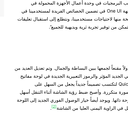
تب البرمجيات في وحدة أعمال الأجهزة المحمولة في
سامسونج للإلكترونيات: “تتمثل مهمتنا من إصدار الواجهة One UI في تضمين الخصائص الفريدة لمستخدمينا في
 منها لاحتياجات مستخدمينا، ونتطلع إلى استقبال تعليقات
كن من توفير تجربة ثرية وبديهية للجميع”.
فإنها تعطي انطباعاً أولاً مقنعاً لجمعها ببين البساطة والجمال. وتم تعديل العديد من
الجديد المؤثر والرموز التعبيرية الجديدة في لوحة مفاتيح
سامسونج. وتم تجديد “لوحة الدخول السريع” Quick Panel لتكتسب تصميماً جديداً يجعل من السهل على
ورة متكررة. وأصبح ضبط رؤية الشاشة أثناء التنقل أسهل
 ذاتها. ويوجد أيضاً خيار الوصول الفوري الجديد إلى اللوحة
[2]
 في الزاوية اليمنى العليا من الشاشة
.