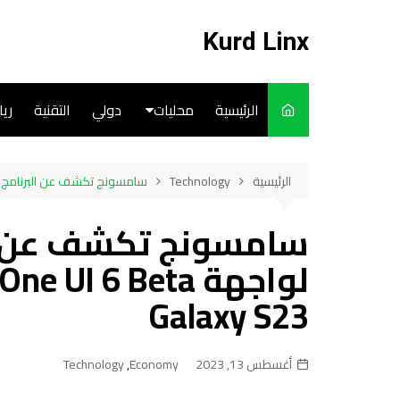
لتجاوز
لى
Kurd Linx
لمحتوى
الرئيسية
محليات
دولي
التقنية
ري
English
الرئيسية
Technology
سامسونج تكشف عن البرنامج التجريبي لواجهة e UI 6 Beta
Art
سامسونج تكشف عن الب
Cooks
Galaxy S23
أغسطس 13, 2023
Economy
,
Technology