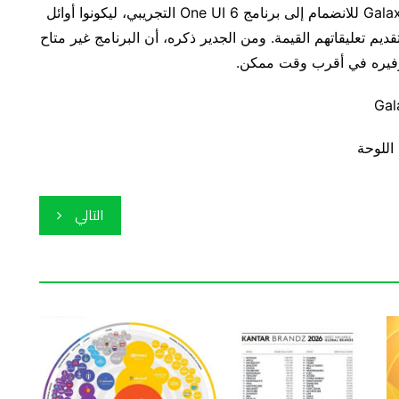
ووجهت سامسونج الدعوة لمستخدمي سلسلة Galaxy S23 للانضمام إلى برنامج One UI 6 التجريبي، ليكونوا أوائل
م تعليقاتهم القيمة. ومن الجدير ذكره، أن البرنامج غير متاح
 توفيره في أقرب وقت ممكن.
اللوحة
التالي