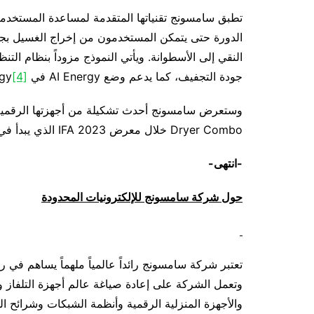
تطبق سامسونج تقنياتها المتقدمة لمساعدة المستخدمين ع
الدورة حتى يتمكن المستخدمون من إخراج الغسيل بجهد 
النقي إلى الأسطوانة. ويأتي النموذج مزوداً بنظام ال
جودة التجفيف، كما يدعم وضع AI Energy في SmartThings Energy
[4]
Dryer Combo خلال معرض IFA 2023 الذي يبدأ في مطلع سبتمبر القادم.
-انتهى-
حول شركة سامسونج للإلكترونيات المحدودة
تعتبر شركة سامسونج رائداً عالمياً ملهماً يساهم في 
وتعمل الشركة على إعادة صياغة عالم أجهزة التلفاز واله
والأجهزة المنزلية الرقمية وأنظمة الشبكات وشرائح ا