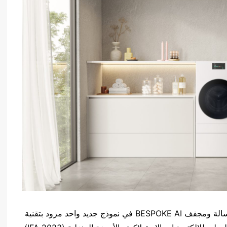
كشفت سامسونج للإلكترونيات المحدودة اليوم عن غسالة ومجفف BESPOKE AI في نموذج جديد واحد مزود بتقنية