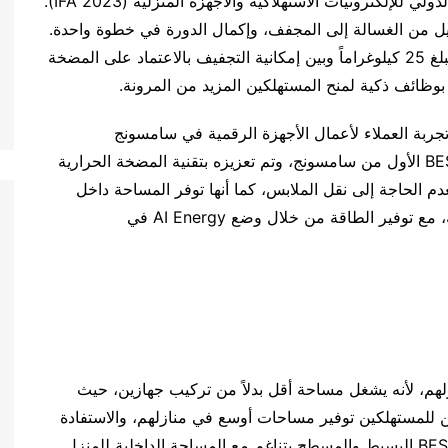
المضخة الحرارية العاكسة الرقمية في معرض برلين الدولي للإلكترونيات الاستهلاكية والأجهزة المنزلية (IFA 2023).
ل من الغسالة إلى المجفف، وإكمال الدورة في خطوة واحدة.
وتجمع الوحدة الجديدة بين سعة الغسيل الكبيرة التي تبلغ 25 كيلوغراماً وبين إمكانية التجفيف بالاعتماد على المضخة
جربة العملاء لأعمال الأجهزة الرقمية في سامسونج
للإلكترونيات: “يعتبر نموذج غسالة ومجفف BESPOKE AI الأول من سامسونج، وتم تعزيزه بتقنية المضخة الحرارية
م الحاجة إلى نقل الملابس، كما أنها توفر المساحة داخل
المنزل. وستصبح تجربة الغسيل الآن أسهل وأكثر متعة، مع توفير الطاقة من خلال وضع AI Energy في
لهم، لأنه يشغل مساحة أقل بدلاً من تركيب جهازين، حيث
ن للمستهلكين توفير مساحات أوسع في منازلهم، والاستفادة
منها في استخدامات أخرى، لاسيما وأن تصميم BESPOKE البسيط والمسطح يتناغم مع المساحة الداخلية للمنزل