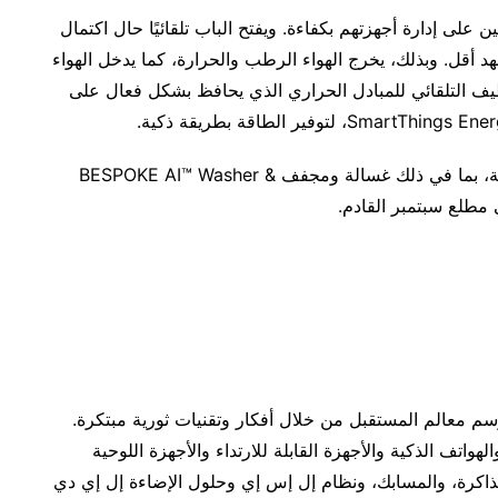
لى إدارة أجهزتهم بكفاءة. ويفتح الباب تلقائيًا حال اكتمال
أقل. وبذلك، يخرج الهواء الرطب والحرارة، كما يدخل الهواء
تنظيف التلقائي للمبادل الحراري الذي يحافظ بشكل فعال على
، لتوفير الطاقة بطريقة ذكية.
وستعرض سامسونج أحدث تشكيلة من أجهزتها الرقمية، بما في ذلك غسالة ومجفف BESPOKE AI™ Washer &
رسم معالم المستقبل من خلال أفكار وتقنيات ثورية مبتكرة.
واتف الذكية والأجهزة القابلة للارتداء والأجهزة اللوحية
لذاكرة، والمسابك، ونظام إل إس إي وحلول الإضاءة إل إي دي