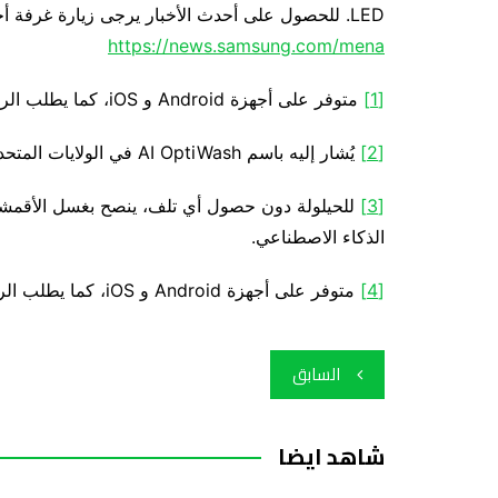
LED. للحصول على أحدث الأخبار يرجى زيارة غرفة أخبار سامسونج من خلال الرابط:
https://news.samsung.com/mena
[1]
متوفر على أجهزة Android و iOS، كما يطلب الربط مع شبكة واي فاي وحساب سامسونج
[2]
يُشار إليه باسم AI OptiWash في الولايات المتحدة
[3]
للحيلولة دون حصول أي تلف، ينصح بغسل الأقمشة ال
الذكاء الاصطناعي.
[4]
متوفر على أجهزة Android و iOS، كما يطلب الربط مع شبكة واي فاي وحساب سامسونج
تصفّح
السابق
المقالات
شاهد ايضا