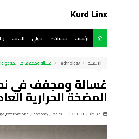
لتجاوز
لى
Kurd Linx
لمحتوى
الرئيسية
محليات
دولي
التقنية
ري
English
الرئيسية
Technology
غسالة ومجفف في نموذج واحد 
Art
غسالة ومجفف في نمو
Cooks
المضخة الحرارية العا
أغسطس 31, 2023
Cooks
,
Economy
,
International
,
gy