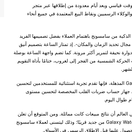
ذكية Galaxy Watch6 Classic Astro في وقت قياسي وبعد أيام معدودة من إطلاقها عبر متجر
وكلاء الرسميين ونقاط البيع المعتمدة في جميع أنحاء
حيث حظيّت ساعة Galaxy Watch6 Classic Astro الذكية من سامسونج باهتمام العملاء بفضل تصميمها الفريد
ال تحديد الزمان والمكان-. إذ تمتاز الساعة بتصميم أنيق
ارة نحيفة لتمرير أكثر مرونة. كما تضم واجهة الساعة بوصلة
 الحركة الشمسية من الفجر إلى لغروب، ختامًا بأداة التقويم
لشهر.
أما عن مميزات ساعة Galaxy Watch6 Classic Astro المذهلة، فإنها تقدم تجربة استئنائية للمستخدمين لتحسين
 إلى جهاز حساب ضربات القلب المخصصة لتحسين مستوى
ام طوال اليوم.
لعالم أن نتائج مبيعات كانت مماثلة. ومن المتوقع أن تعلن
سامسونج عن إعادة توفير ساعة Galaxy Watch6 Classic Astro من جديد قريبًا؛ وذلك ليتسنى لعملاء سامسونج
لحصول عليها قبل الإطلاق الرسمي في الأسواق.