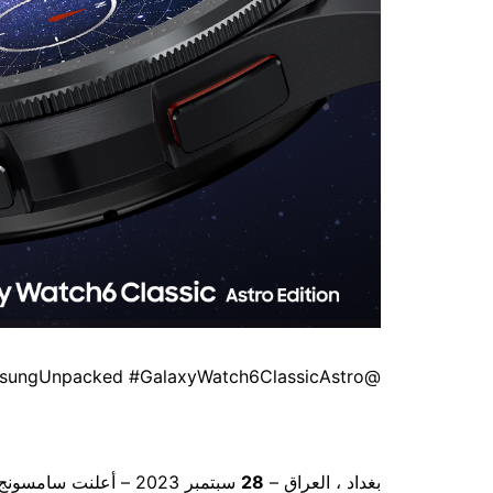
@SamsungLevant #SamsungUnpacked #GalaxyWatch6ClassicAstro
بغداد ، العراق –
28
سبتمبر 2023 – أعلنت