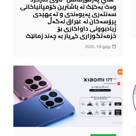
وەک یەکێک لە باشترین کۆمپانیاکانی
سەنتەری پەیوەندی و تەعهیدی
پرۆسەکان لە عێراق لەگەڵ
زیادبوونی داواکاری بۆ
خزمەتگوزاری کڕیار بە چەند زمانێک
يونيو 18, 2026