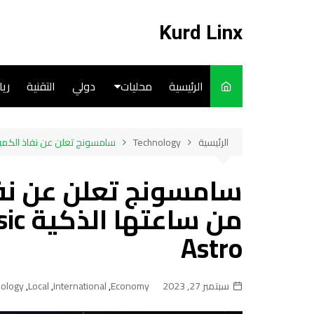
لتجاوز
لى
Kurd Linx
لمحتوى
الرئيسية
محليات
دولي
التقنية
ري
English
الرئيسية
Technology
سامسونج تعلن عن نفاذ الكمية المعروضة من 
Art
سامسونج تعلن عن نفا
Cooks
من س
Astro
سبتمبر 27, 2023
Economy
,
International
,
Local
,
ology