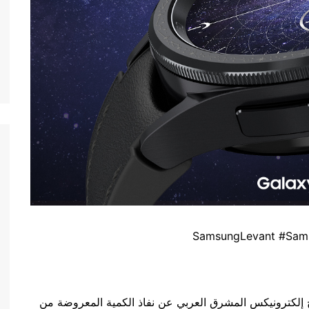
 سامسونج إلكترونيكس المشرق العربي عن نفاذ الكمية المعروضة من