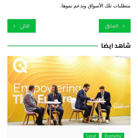
متطلبات تلك الأسواق وتدعم نموها.
تصفّح
السابق
التالي
المقالات
شاهد ايضا
Local
Economy