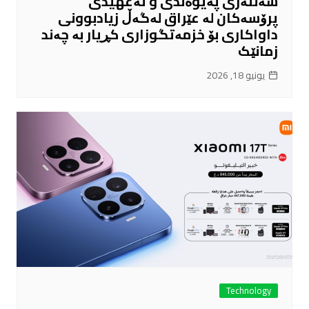
سەنتەری پەیوەندی و تەعهیدی
پرۆسەکان لە عێراق لەگەڵ زیادبوونی
داواکاری بۆ خزمەتگوزاری کڕیار بە چەند
زمانێک
يونيو 18, 2026
Technology