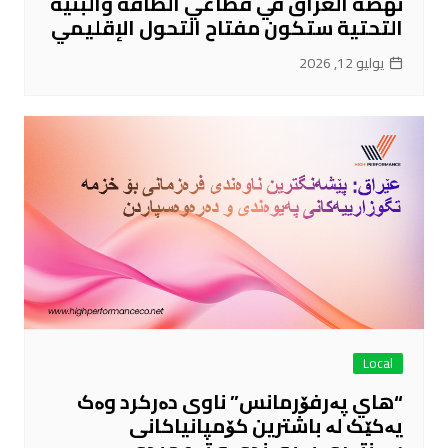
نهضة العراق في قطاعي الطاقة والبنية
التحتية ستكون مفتاح التحول الإقليمي
يوليو 12, 2026
Local
“هاي پەرفۆرمانس” ناوی دەرکرد وەک
یەکێک لە باشترین کۆمپانیاکانی