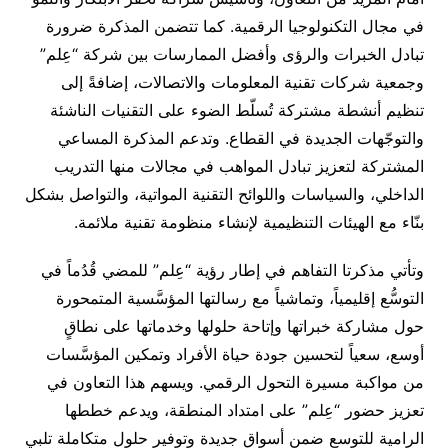
في مجال التكنولوجيا الرقمية. كما تتضمن المذكرة ضرورة
تبادل الخبرات والرؤى وأفضل الممارسات بين شركة “عِلم”
وجمعية شركات تقنية المعلومات والاتصالات، إضافةً إلى
تنظيم أنشطة مشتركة تُسلّط الضوء على التقنيات الناشئة
والتوجّهات الجديدة في القطاع. وتدعم المذكرة المساعي
المشتركة لتعزيز تبادل المواهب في مجالات منها التدريب
الداخلي، والسياسات واللوائح التقنية المواتية، والتواصل بشكل
بنّاء مع الهيئات التنظيمية لإنشاء منظومة تقنية ملائمة.
وتأتي مذكرتا التفاهم في إطار رؤية “عِلم” للمضي قُدُماً في
التوسُّع إقليمياً، وتماشياً مع رسالتها المؤسَّسية المتمحورة
حول مشاركة خبراتها وإتاحة حلولها وخدماتها على نطاقٍ
أوسع، سعياً لتحسين جودة حياة الأفراد وتمكين المؤسَّسات
من مواكبة مسيرة التحول الرقمي. ويسهم هذا التعاون في
تعزيز حضور “عِلم” على امتداد المنطقة، ويدعم خططها
الرامية للتوسع ضمن أسواق جديدة وتوفير حلول متكاملة تلبي