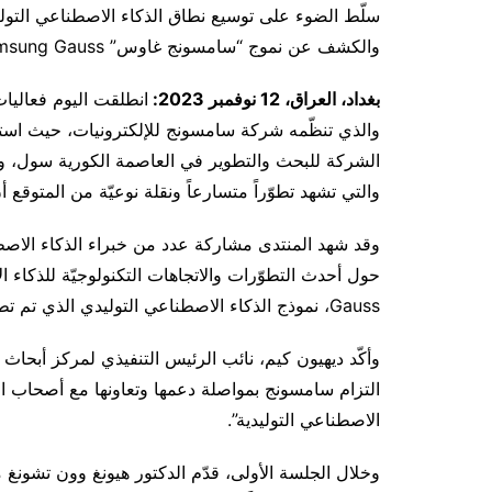
سلّط الضوء على توسيع نطاق الذكاء الاصطناعي التو
والكشف عن نموج “سامسونج غاوس” Samsung Gauss
بغداد، العراق،
12
نوفمبر 2023:
والذي تنظّمه شركة سامسونج للإلكترونيات، حيث اس
الشركة للبحث والتطوير في العاصمة الكورية سول، وقد
والتي تشهد تطوّراً متسارعاً ونقلة نوعيّة من المتوقع أن ت
وقد شهد المنتدى مشاركة عدد من خبراء الذكاء الاصطن
Gauss، نموذج الذكاء الاصطناعي التوليدي الذي تم تطويره من قبل مركز أبحاث سامسونج.
وأكّد ديهيون كيم، نائب الرئيس التنفيذي لمركز أبحاث 
التزام سامسونج بمواصلة دعمها وتعاونها مع أصحاب الش
الاصطناعي التوليدية”.