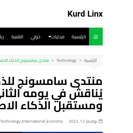
لتجاوز
لى
Kurd Linx
لمحتوى
الرئيسية
محليات
دولي
التقنية
ري
English
الرئيسية
Technology
منتدى سامسونج للذكاء الاصطناعي 2023 يُناقش في يومه الثاني اتجاهات التكنولوجيا ومستقبل الذكا
Art
Cooks
يُناقش في يومه الثان
ومستقبل الذكاء الاص
نوفمبر 12, 2023
Economy
,
International
,
Technology