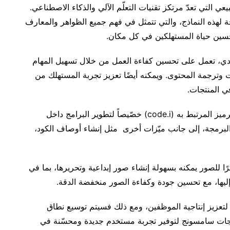
التي تعدّ مرتكز تقنيات التعلّم الآلي والذكاء الاصطناعي.
لهذه النماذج، والتي تتمثل في فهم جميع الظواهر والمعارف
حسين حياة المستهلكين في كل مكان.
Samsung، نموذج لغة توليدي، تعمل على تحسين كفاءة العمل من خلال تسهيل المهام
 وترجمة المحتوى. ويمكنه أيضًا تعزيز تجربة المستهلك من
ي المنتجات.
فيما تمّ تصميم Samsung Gauss Code ومساعد الترميز المرتبط به (code.i) خصّيصاً لتطوير البرامج داخل
البرمجة، إلى جانب ميّزات أخرى مثل إنشاء أوصاف الكود،
Samsung Gauss  نموذجًا مبتكرًا للصور يمكنه بسهولة إنشاء صور إبداعية وتحريرها، بما في
ليها، مع تحسين جودة وكفاءة الصور منخفضة الدقة.
“سامسونج غاوس” Samsung Gauss حاليًا لتعزيز إنتاجية الموظفين، ومع ذلك فسيتم توسيع نطاق
جات سامسونج لتوفير تجربة مستخدم جديدة ومحسّنة في