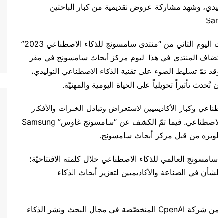
ليدي، وشهد مشاركة عروض تقديمية من كبار الباحثين
انطلقت اليوم فعاليات اليوم الثاني من “منتدى سامسونج للذكاء الاصطناعي 2023”
تضاف المنتدى في هذا اليوم مركز أبحاث سامسونج في مقر
 تمّ تسليط الضوء على تقنية الذكاء الاصطناعي التوليدي،
ُحدث تأثيراً تحويلياً على الحياة اليومية والمهنيّة.
اعي وكبار الأكاديميين لاستعراض وتبادل الخبرات والأفكار
حول أحدث التطوّرات والاتجاهات التكنولوجيّة للذكاء الاصطناعي. فيما تمّ الكشف عن “سامسونج غاوس” Samsung
سامسونج العالمي للذكاء الاصطناعي خلال كلمته الافتتاحيّة؛
أن في الصناعة والأكاديميين لتعزيز أبحاث الذكاء
وخلال الجلسة الأولى، قدّم الدكتور هيونغ وون تشونغ من شركة OpenAI المتخصّصة في مجال البحث ونشر الذكاء