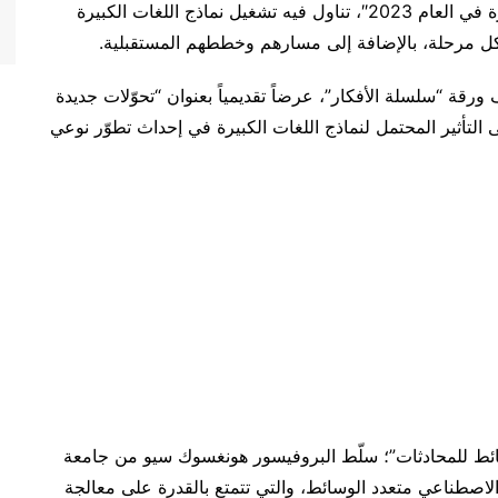
الاصطناعي؛ شرحاً مفصّلاً بعنوان “نماذج اللغات الكبيرة في العام 2023″، تناول فيه تشغيل نماذج اللغات الكبيرة
جيسون وي، الباحث في OpenAI ومؤلف ورقة “سلسلة الأفكار”، عرضاً تقديمياً بعنوان “تحوّلات جديدة
التأثير المحتمل لنماذج اللغات الكبيرة في إحداث تطوّر نوعي
ئط للمحادثات”؛ سلّط البروفيسور هونغسوك سيو من جامعة
 الاصطناعي متعدد الوسائط، والتي تتمتع بالقدرة على معالجة