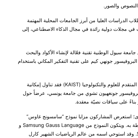
 النصوص والصور.
ب الدراسات العليا من أبرز الجامعات المحلية المهتمة
رت في مجلات دولية رائدة في مجال الذكاء الاصطناعي، إلى
عة سيول الوطنية تقنية فعّالة لإنشاء الأكواد والبحث
 البروفيسور جونهي كيم على تقنية التفكير المكاني باستخدام
أمّا فريق البروفيسور مينجون سيو من المعهد الكوري المتقدم للعلوم والتكنولوجيا (KAIST) فقد تناول إمكانية
البروفيسور جونغهيون تشوي من جامعة يونسي، عرضاً حول
بناءً على سياقات نصيّة معقدة.
نتدى؛ استعرض المشاركون مزايا نموذج “سامسونج غاوس”
Samsung Gauss، وتقنيات الذكاء الاصطناعي المرتبطة به. ويتكون النموذج من Samsung Gauss Language و
Samsung Gauss Codeو Samsung Gauss Image. وقد استوحي اسمه من عالم الرياضيات الشهير كارل