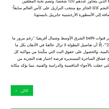
البطولة، بحضور خبرات مميزة من قائمة ضيوف beIN الذين يتجاوز عددهم 120 شخصاً، وتضم نخبة المعلقين
لنجم كاكا الحائز مع منتخب البرازيل على كأس العالم سابقاً؛
ة إلى الأسطورة الأرجنتينية جابرييل باتيستوتا.
وتعليقاً على هذا الموضوع، قال السيد محمد البدر، مدير قنوات beIN الشرق الأوسط وشمال أفريقيا: “رغم مرور ما
يقارب العام على انطلاق كأس العالم FIFA قطر 2022™، إلّا أن تفاصيل البطولة لا تزال عالقةً في الأذهان بكل ما
المية، والحصول على حقوق البث التي مكّنتنا من مواكبة كل
ح عشاق الساحرة المستديرة فرصة اختبار هذه التجربة من
 حفلت بالأجواء التنافسية والدرامية والفنية، مما يؤكد مكانة
التالي