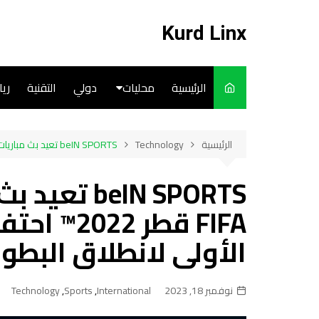
لتجاوز
لى
Kurd Linx
لمحتوى
الرئيسية
محليات
دولي
التقنية
ري
English
الرئيسية
Technology
beIN SPORTS تعيد بث مباريات كأس العالم FIFA قطر 2022™ احتفالاً بالذكرى السنوية الأولى لانطلاق البطولة
Art
beIN SPORTS
Cooks
FIFA قطر 2
الأولى لانطلاق البطول
نوفمبر 18, 2023
International
,
Sports
,
Technology