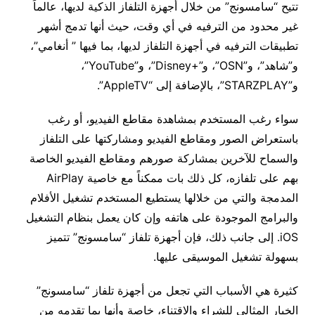
تتيح “سامسونج” من خلال أجهزة التلفاز الذكية لديها، عالماً
غير محدود من الترفيه في أي وقت، حيث أنها تدمج أشهر
تطبيقات الترفيه في أجهزة التلفاز لديها، بما فيها ” أنغامي”،
و”شاهد”، و”OSN”، و”+Disney”، و”YouTube”،
و”STARZPLAY”، بالإضافة إلى “AppleTV”.
سواء رغب المستخدم بمشاهدة مقاطع الفيديو، أو رغب
باستعراض الصور ومقاطع الفيديو ومشاركتها على التلفاز
والسماح للآخرين بمشاركة صورهم ومقاطع الفيديو الخاصة
بهم على تلفازه، كل ذلك بات ممكناً مع خاصية AirPlay
المدمجة والتي من خلالها يستطيع المستخدم تشغيل الأفلام
والبرامج الموجودة على هاتفه وإن كان يعمل بنظام التشغيل
iOS. إلى جانب ذلك، فإن أجهزة تلفاز “سامسونج” تتميز
بسهولة تشغيل الموسيقى عليها.
كثيرة هي الأسباب التي تجعل من أجهزة تلفاز “سامسونج”
الخيار المثالي للشراء والاقتناء، خاصة وأنها بما تقدمه من