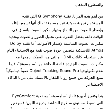
والسطوع المذهل.
من أهم هذه المزايا، تقنية Q-Symphony التي تقدم
للمستخدم تجربة صوتية غير مسبوقة؛ ذلك أنها تسمح بإنتاج
وإصدار الصوت من التلفاز وجهاز مكبر الصوت باتساق في
الوقت ذاته، بفضل القدرة على تحليل الصور والصوت وتحديد
مكبرات الصوت المناسبة لإصدار الأصوات. أما تقنية Dolby
Atmos اللاسلكية فتضمن جودة صوت نقية مع الاستغناء التام
عن استخدام كابلات HDMI والتي من الممكن دمجها مع
مكبرات الصوت الجديدة فائقة النحافة من “سامسونج”، فيما
تقدم تكنولوجيا Object Tracking Sound Pro صوتاً ديناميكياً
يتتبع الحركة من جميع زوايا التلفاز بالاعتماد على مزايا الذكاء
الاصطناعي.
هذا وتتميز أجهزة تلفاز “سامسونج” بوضعية EyeComfort
التي تضبط مستوى سطوع الشاشة ودرجة اللون؛ فمع تغير