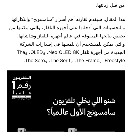
من قبل زبائنها.
هذا المقال، سيقدم لقارئه أهم أسرار “سامسونج” وابتكاراتها
والتحسينات التي أدخلتها على أجهزة التلفاز، والتي مكنتها من
تحقيق نتائجها المتفوقة في عالم أجهزة التلفاز وشاشاتها،
والتي يمكن للمستخدم أن يلمسها في إصدارات الشركة
الجديدة من أجهزة تلفاز Neo QLED 8K، وOLED، وThe
Freestyle، وThe Frame، وThe Serif، وThe Sero.