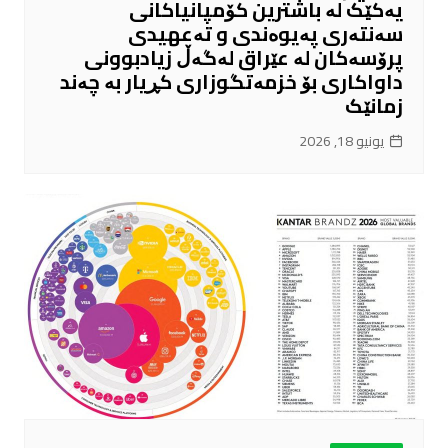
یەکێک لە باشترین کۆمپانیاکانی
سەنتەری پەیوەندی و تەعهیدی
پرۆسەکان لە عێراق لەگەڵ زیادبوونی
داواکاری بۆ خزمەتگوزاری کڕیار بە چەند
زمانێک
يونيو 18, 2026