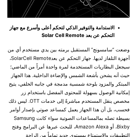
الاستدامة والتوفير الذكي لتحكم أعلى وأسرع مع جهاز
التحكم عن بعد
Solar Cell Remote
وضعت “سامسونج” المستقبل برمته بين يدي مستخدم أي من
أجهزة التلفاز لديها. جهاز التحكم عن بعدSolarCell Remote،
سيجعل البطاريات المستخدمة لمرة واحدة أمراً من الماضي؛
حيث أنه يشحن بأشعة الشمس والإضاءة الداخلية. هذا الجهاز
المبتكر والمزود بلوحة شمسية مدمجة في جانبه الخلفي، يتيح
إمكانية الوصول بسهولة للمحتوى المفضل باستخدام زر
مخصص ينقل المستخدم مباشرةً إلى خدمات OTT. ليس ذلك
فحسب، بل أن هذا الجهاز يعمل كمساعد صوتي بإصدار أوامر
بسيطة تصله بمالمساعدات الصوتية سواء كانت Samsung
Bixby، أو Amazon Alexa، للبحث عبرها عن البرامج وفتح
التطبيقات والاستمتاع بمستوى جديد تماماً من الراحة