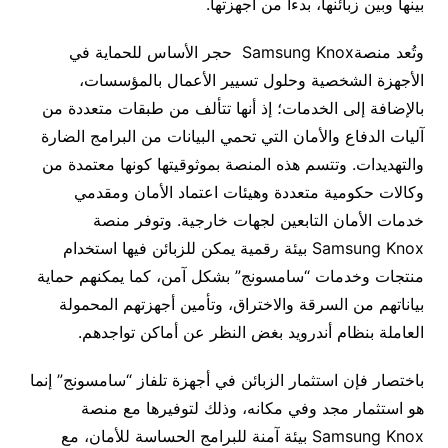
بينها وبين زبائنها، بدءاً من أجهزتها.
وتُعد منصةSamsung Knox حجر الأساس للحماية في
الأجهزة الشخصية وحلول تسيير الأعمال بالمؤسسات،
بالإضافة إلى الخدمات؛ إذ أنها تتألف من طبقات متعددة من
آليات الدفاع والأمان التي تحمي البيانات من البرامج الضارة
والتهديدات. وتتسم هذه المنصة بموثوقيتها كونها معتمدة من
وكالات حكومية متعددة وهيئات اعتماد الأمان ومقدمي
خدمات الأمان التابعين لجهات خارجية. وتوفر منصة
Samsung Knox بيئة رقمية يمكن للزبائن فيها استخدام
منتجات وخدمات “سامسونج” بشكل آمن، كما يمكنهم حماية
بياناتهم من السرقة والاختراق، وتأمين أجهزتهم المحمولة
العاملة بنظام أندرويد بغض النظر عن أماكن تواجدهم.
باختصار فإن استثمار الزبائن في أجهزة تلفاز “سامسونج” إنما
هو استثمار مجد وفي مكانه، وذلك لتوفيرها مع منصة
Samsung Knox بيئة آمنة للبرامج الحساسة للأمان، مع