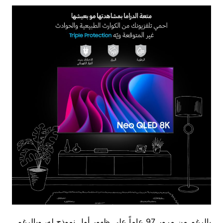
بالرغم من مرور 97 عاماً على ظهور أول نموذج له، وبالرغم