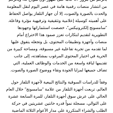
من انتشار منصات رقمية هامة في عصر اليوم لنقل المعلومة
والحدث بالصورة والصوت، إلا أن جهاز التلفاز يواصل الحفاظ
على أهميته كوسيلة إعلامية وتثقيفية وترفيهية مؤثرة وفاعلة.
“سامسونج إلكترونيكس”، خصصت استثماراتها وجهودها
التطويرية لتقديم ابتكارات تعزز صمود هذا الاختراع أمام
منصات وأجهزة وتطبيقات المحتوى، بل وتجعله يتفوق عليها
لما تقدمه من تجربة تفاعلية غير مسبوقة، ومساحة كبيرة من
الحرية في اختيار المحتوى المرغوب بمشاهدته، إلى جانب
تقديمها لباقة واسعة من الخدمات والوظائف العملية، التي
تضاف جميعها لمزايا الجودة ونقاء ووضوح الصورة والصوت.
وفقاً للدراسات السوقية والنتائج البيعية لأجهزة التلفاز حول
العالم، تربعت أجهزة التلفاز من علامة “سامسونج” خلال العام
الحالي على عرش سوق أجهزة التلفاز، للمرة السابعة عشرة
على التوالي، مسجلة نمواً قدره خانتين عشريتين في حركة
الطلب والشراء المتكررة على مدار الأعوام الثلاثة الماضية