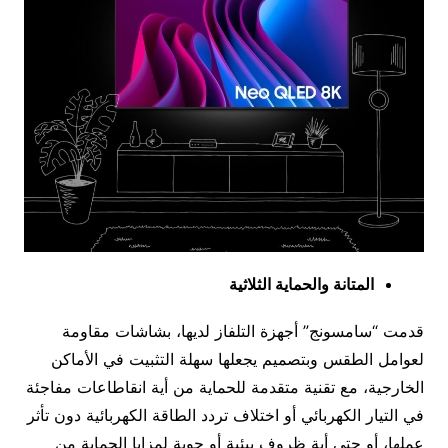
المتانة والحماية الثلاثية
قدمت “سامسونج” أجهزة التلفاز لديها، بشاشات مقاومة
لعوامل الطقس وبتصميم يجعلها سهلة التثبيت في الأماكن
الخارجية، مع تقنية متقدمة للحماية من أية انقاطاعات مفاجئة
في التيار الكهربائي أو اختلاف تردد الطاقة الكهربائية دون تأثر
عملها، أو حتى أية ظروف بيئية أو جوية لمزايا الحماية من