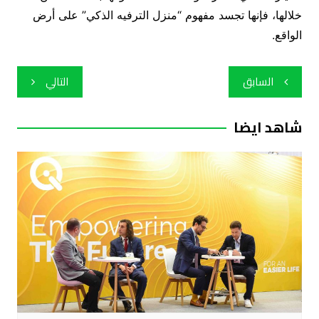
خلالها، فإنها تجسد مفهوم “منزل الترفيه الذكي” على أرض
الواقع.
تصفّح
السابق
التالي
المقالات
شاهد ايضا