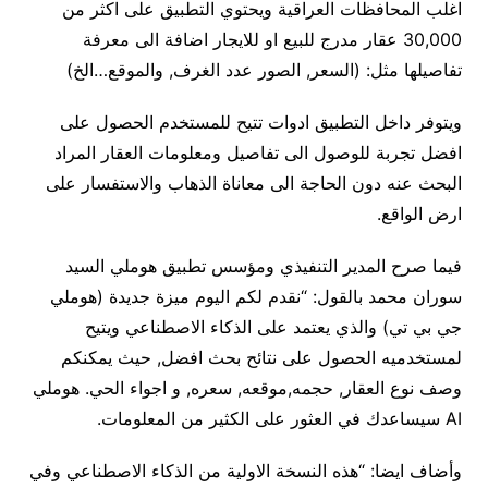
اغلب المحافظات العراقية ويحتوي التطبيق على اكثر من
30,000 عقار مدرج للبيع او للايجار اضافة الى معرفة
تفاصيلها مثل: (السعر, الصور عدد الغرف, والموقع…الخ)
ويتوفر داخل التطبيق ادوات تتيح للمستخدم الحصول على
افضل تجربة للوصول الى تفاصيل ومعلومات العقار المراد
البحث عنه دون الحاجة الى معاناة الذهاب والاستفسار على
ارض الواقع.
فيما صرح المدير التنفيذي ومؤسس تطبيق هوملي السيد
سوران محمد بالقول: “نقدم لكم اليوم ميزة جديدة (هوملي
جي بي تي) والذي يعتمد على الذكاء الاصطناعي ويتيح
لمستخدميه الحصول على نتائح بحث افضل, حيث يمكنكم
وصف نوع العقار, حجمه,موقعه, سعره, و اجواء الحي. هوملي
AI سيساعدك في العثور على الكثير من المعلومات.
وأضاف ايضا: “هذه النسخة الاولية من الذكاء الاصطناعي وفي