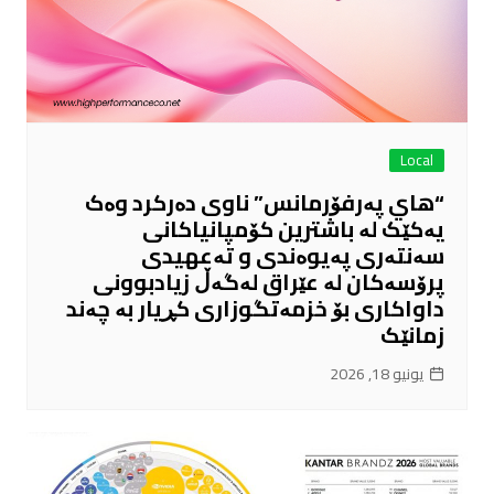
Local
“هاي پەرفۆرمانس” ناوی دەرکرد وەک
یەکێک لە باشترین کۆمپانیاکانی
سەنتەری پەیوەندی و تەعهیدی
پرۆسەکان لە عێراق لەگەڵ زیادبوونی
داواکاری بۆ خزمەتگوزاری کڕیار بە چەند
زمانێک
يونيو 18, 2026