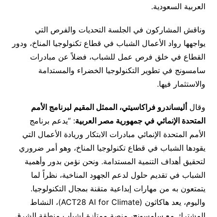
العربية السعودية.
وناقش المشاركون في الجلسة التحديات والفرص التي
يواجهها رواد الأعمال الشباب في قطاع تكنولوجيا المناخ، ودور
القطاع في خلق فرص عمل للشباب، فضلاً عن مبادرات
سامسونج في تطوير التكنولوجيا الخضراء والمستدامة
والاستثمار فيها.
وقال
أليساندرو فراكاسيتي، الممثل المقيم لبرنامج الأمم
المتحدة الإنمائي في جمهورية مصر العربية
: “يدعم برنامج
الأمم المتحدة الإنمائي مبادرات الابتكار وريادة الأعمال التي
يقودها الشباب في قطاع تكنولوجيا المناخ، وهو أمر ضروري
لتحقيق أهداف التنمية المستدامة. ونحن نؤمن بدور وأهمية
الشباب في تقديم حلول لدعم الجهود المناخية، نظراً لما
يتمتعون به من مهارات إبداعية متقنة بمجال التكنولوجيا.
واليوم، يعد هاكاثون (ACT28 AI for Climate)، النشاط
المشترك مع سامسونج، منصة ممتازة لشباب منطقة الشرق