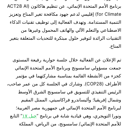
برنامج الأمم المتحدة الإنمائي، عن تنظيم هاكاثون (ACT28 AI
for Climate) إقليمي لدعم جهود مكافحة تغير المناخ وتعزيز
التنمية المستدامة. وتهدف الفعالية إلى توظيف تقنيات الذكاء
الاصطناعي والتعلم الآلي والهاتف المحمول وغيرها من
التقنيات الرائدة لتوفير حلول مبتكرة للتحديات المتعلقة بتغير
المناخ.
تم الإعلان عن الفعالية خلال جلسة حوارية رفيعة المستوى
جمعت مسؤولي سامسونج وبرنامج الأمم المتحدة الإنمائي
كجزء من الأنشطة القائمة بمناسبة مشاركتهما في مؤتمر
الأطراف (COP28). وشارك في الجلسة كل من عمر صاحب،
الرئيس التنفيذي للتسويق في سامسونج الشرق الأوسط
وشمال إفريقيا؛ وأليساندرو فراكاسيتي، الممثل المقيم
لبرنامج الأمم المتحدة الإنمائي في جمهورية مصر العربية؛
ونورا التويجري، وهي قيادية شابة في برنامج “
جيل ١٧
” التابع
للأمم المتحدة الإنمائي/ سامسونج، من الرياض، المملكة