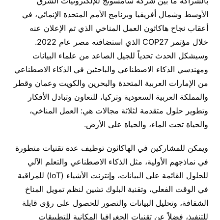
بالشراكة ما بين شركة سامسونج للإلكترونيات الشرق
الأوسط وشمال أفريقيا وبرنامج الأمم المتحدة الإنمائي، في
أعقاب نجاح هاكاثون العمل المناخي الذي تم الإعلان عنه
خلال مؤتمر COP27 الذي استضافته مصر عام 2022.
وسيشكل الحدث تحدياً للجيل الصاعد من علماء البيانات
ومهندسي الذكاء الاصطناعي والباحثين في الذكاء الاصطناعي
من الإمارات العربية المتحدة والبحرين والكويت وعمان وقطر
والمملكة العربية السعودية وتركيا، للتعاون وتبادل الأفكار
وتطوير حلول متقدمة لثلاثة مجالات هي: العمل المناخي،
والحياة تحت الماء، والحياة على الأرض.
ويمكن للمشاركين في الهاكاثون توظيف عدة تقنيات متطورة
في نماذجهم الأولية، مثل الذكاء الاصطناعي والتعلم الآلي
للحلول القائمة على البيانات، وإنترنت الأشياء (IoT) للمراقبة
في الوقت الفعلي، وتقنية البلوك تشين لنظم تمويل المناخ
الشفافة، وتحليل البيانات والتصور للحصول على رؤى قابلة
للتنفيذ، فضلاً عن تقنيات الجغرافيا المكانية للتطبيقات