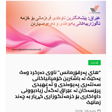
Local
“هاي پەرفۆرمانس” ناوی دەرکرد وەک
یەکێک لە باشترین کۆمپانیاکانی
سەنتەری پەیوەندی و تەعهیدی
پرۆسەکان لە عێراق لەگەڵ زیادبوونی
داواکاری بۆ خزمەتگوزاری کڕیار بە چەند
زمانێک
يونيو 18, 2026