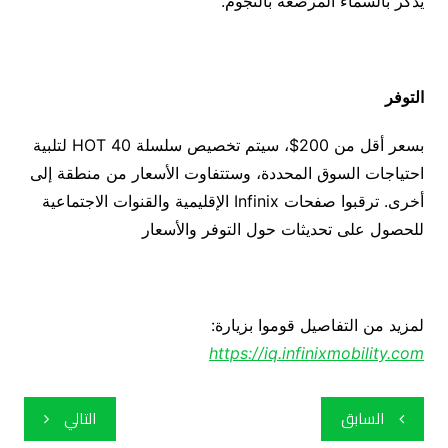
يذكر بالسماء المرصعة بالنجوم.
التوفر
بسعر أقل من 200$، سيتم تخصيص سلسلة HOT 40 لتلبية
احتياجات السوق المحددة، وستتفاوت الأسعار من منطقة إلى
أخرى. ترقبوا صفحات Infinix الإقليمية والقنوات الاجتماعية
للحصول على تحديثات حول التوفر والأسعار
لمزيد من التفاصيل قوموا بزيارة:
https://iq.infinixmobility.com
تصفّح
السابق
التالي
المقالات