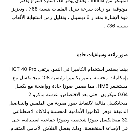
المبتكر من Infinix ، والذي يوفر أداء إشارة أسرع وأكثر
موثوقية مع زيادة سرعة تنزيل الملفات بنسبة 68٪ ، وتعزيز
قوة الإشارة بمقدار 6 ديسيبل ، وتقليل زمن استجابة الألعاب
بنسبة 36٪ .
صور رائعة وسيلفيات حادة
بينما يستمر استخدام الكاميرا في النمو، يرتقي HOT 40 Pro
بإمكانيات محسنة. يتميز بكاميرا رئيسية 108 ميجابكسل مع
مستشعر HM6، مما يضمن صورًا حادة وواضحة مع بكسل
0.64 ميكرون، حتى بعد الاقتصاص. عدسة ماكرو 2
ميجابكسل مثالية لالتقاط صور مقربة من الملمس والتفاصيل
الدقيقة. توفر الكاميرا الأمامية المحسنة بالذكاء الاصطناعي
32 ميجابكسل صورًا شخصية وصورًا جماعية استثنائية، حتى
في الإضاءة المنخفضة، وذلك بفضل الفلاش الأمامي المتقدم.