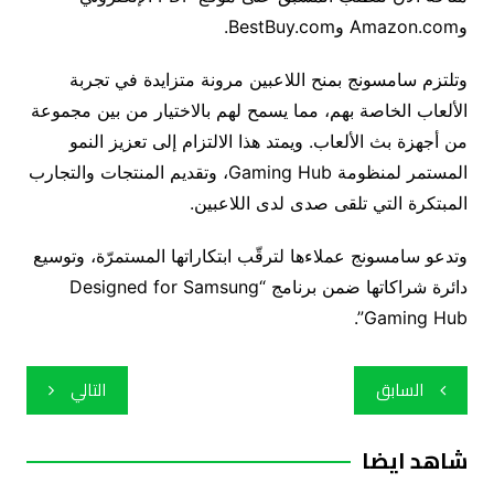
وAmazon.com وBestBuy.com.
وتلتزم سامسونج بمنح اللاعبين مرونة متزايدة في تجربة
الألعاب الخاصة بهم، مما يسمح لهم بالاختيار من بين مجموعة
من أجهزة بث الألعاب. ويمتد هذا الالتزام إلى تعزيز النمو
المستمر لمنظومة Gaming Hub، وتقديم المنتجات والتجارب
المبتكرة التي تلقى صدى لدى اللاعبين.
وتدعو سامسونج عملاءها لترقّب ابتكاراتها المستمرّة، وتوسيع
دائرة شراكاتها ضمن برنامج “Designed for Samsung
Gaming Hub”.
تصفّح
السابق
التالي
المقالات
شاهد ايضا