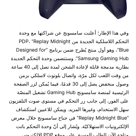
وفي هذا الإطار؛ أعلنت سامسونج عن شراكتها مع وحدة
التحكم اللاسلكية الجديدة من PDP، “Replay Midnight
Blue”، وهو أول منتج يُطرح ضمن برنامج “Designed for
Samsung Gaming Hub”. وستتضمن وحدة التحكم الجديدة
بطارية مدمجة قابلة لإعادة الشحن لمدة تصل إلى 40 ساعة
من وقت اللعب لكل مرّة، واتصال بلوتوث لاسلكي بزمن
وصول منخفض يصل إلى 30 قدمًا، فيما يُمكن لزر الصفحة
الرئيسية لمنصة سامسونج Gaming Hub تشغيل المنصّة
على الفور، إلى جانب زر التحكم في مستوى صوت التلفزيون
سهل الاستخدام، وغيرها المزيد. ويمكن للاعبين استكشاف
“Replay Midnight Blue” في جناح سامسونج خلال معرض
الإلكترونيات الاستهلاكيّة. ويُشار إلى أنّ وحدة التحكم باتت
متاحة الآن للطلب المسبق على موقع PDP الإلكتروني