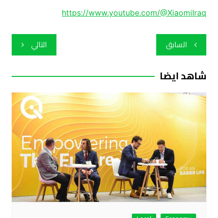
https://www.youtube.com/@XiaomiIraq
تصفّح
السابق
التالي
المقالات
شاهد ايضا