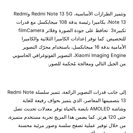
وتتميز الطرازات الأساسية، Redmi Note 13 5G وRedmi
Note 13، بكاميرا رئيسة بدقة 108 ميجابكسل مع قدرات
تكبير3x تحافظ على جودة الصورة وفلاتر filmCamera
للتخصيص. كما توفر إعدادات الكاميرا الثلاثية والكاميرا
الأمامية بدقة 16 ميجابكسل، باستخدام محرّك التصوير
Xiaomi Imaging Engine، التصوير الفوتوغرافي الحاسوبي
من الجيل التالي ومعالجة مُحكمة للصور.
إلى جانب قدرات التصوير الرائعة، تتميز سلسلة Redmi Note
13 بتصميمها المعاصر، الذي يتميز بحواف رفيعة للغاية
وشاشة AMOLED نابضة بالحياة توفر معدلات تحديث تصل
حتى 120 هرتز. كما يضمن هذا المزيج تجربة مستخدم متميزة،
من خلال توفير عملية تصفح سلسة وصور مرئية محسنة