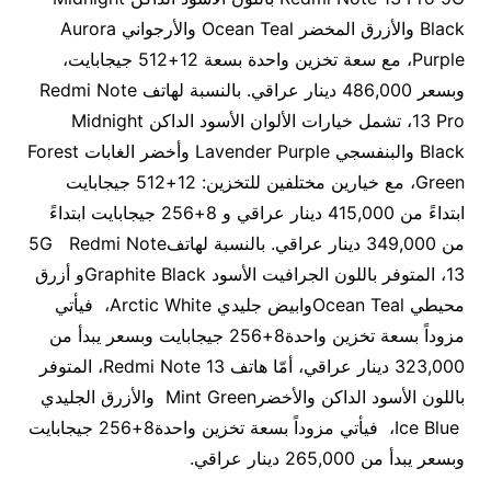
Black والأزرق المخضر Ocean Teal والأرجواني Aurora
Purple، مع سعة تخزين واحدة بسعة 12+512 جيجابايت،
وبسعر 486,000 دينار عراقي. بالنسبة لهاتف Redmi Note
13 Pro، تشمل خيارات الألوان الأسود الداكن Midnight
Black والبنفسجي Lavender Purple وأخضر الغابات Forest
Green، مع خيارين مختلفين للتخزين: 12+512 جيجابايت
ابتداءً من 415,000 دينار عراقي و 8+256 جيجابايت ابتداءً
من 349,000 دينار عراقي. بالنسبة لهاتف5G Redmi Note
13، المتوفر باللون الجرافيت الأسود Graphite Blackو أزرق
محيطي Ocean Tealوابيض جليدي Arctic White، فيأتي
مزوداً بسعة تخزين واحدة8+256 جيجابايت وبسعر يبدأ من
323,000 دينار عراقي، أمّا هاتف Redmi Note 13، المتوفر
باللون الأسود الداكن والأخضرMint Green والأزرق الجليدي
Ice Blue، فيأتي مزوداً بسعة تخزين واحدة8+256 جيجابايت
وبسعر يبدأ من 265,000 دينار عراقي.