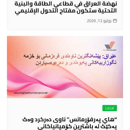
نهضة العراق في قطاعي الطاقة والبنية
التحتية ستكون مفتاح التحول الإقليمي
يوليو 12, 2026
Local
“هاي پەرفۆرمانس” ناوی دەرکرد وەک
یەکێک لە باشترین کۆمپانیاکانی