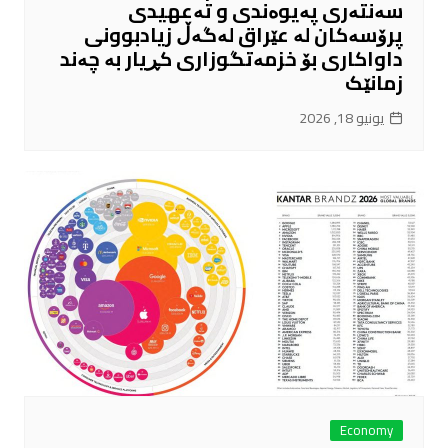
سەنتەری پەیوەندی و تەعهیدی
پرۆسەکان لە عێراق لەگەڵ زیادبوونی
داواکاری بۆ خزمەتگوزاری کڕیار بە چەند
زمانێک
يونيو 18, 2026
Economy