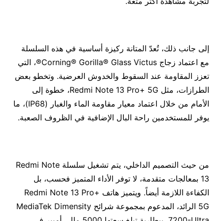
لتجربة مشاهدة أكثر متعة.
إلى جانب ذلك، تُعدّ المتانة ركيزة أساسية في هذه السلسلة
مع اعتماد زجاج Corning® Gorilla® Glass Victus®، التي
تعزز المقاومة عند السقوط والخدوش العرضية. وتخطو بعض
الطرازات، مثل Redmi Note 13 Pro+ 5G، خطوة إلى
الأمام من خلال اعتماد معيار مقاومة الماء والغبار (IP68)، ما
يوفر للمستخدمين راحة البال الإضافية في الظروف الصعبة.
من حيث التصميم الداخلي، يتم تشغيل سلسلة Redmi Note
13 بمعالجات متقدمة، لا توفر الأداء المتميز فحسب، بل
الكفاءة اللازمة أيضاً. ويتميز هاتف Redmi Note 13 Pro+
5G الرائد، المدعوم بمجموعة شرائح MediaTek Dimensity
7200-Ultra، ببطارية تبلغ سعتها 5000 مللي أمبير في