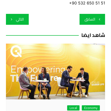
+90 532 650 51 51
تصفّح
السابق
التالي
المقالات
شاهد ايضا
Local
Economy