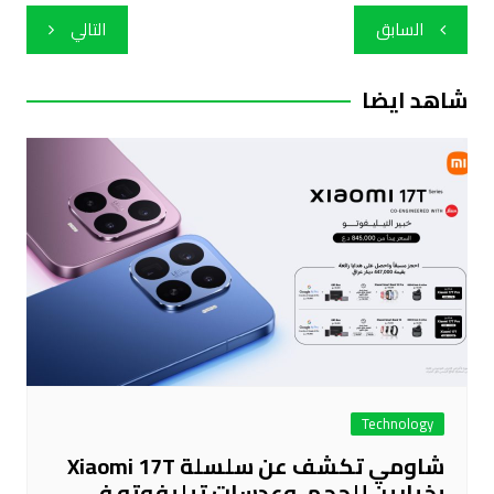
تصفّح
السابق
التالي
المقالات
شاهد ايضا
Technology
شاومي تكشف عن سلسلة Xiaomi 17T
بخيارين للحجم، وعدسات تيليفوتو في