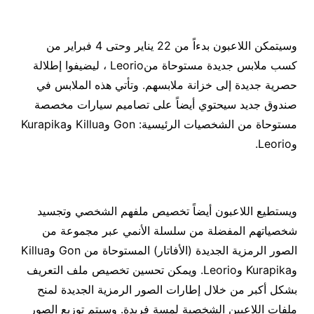
وسيتمكن اللاعبون بدءاً من 22 يناير وحتى 4 فبراير من
كسب ملابس جديدة مستوحاة منLeorio ، ليضيفوا إطلالة
حصرية جديدة إلى خزانة ملابسهم. وتأتي هذه الملابس في
صندوق جديد سيحتوي أيضاً على تصاميم سيارات مخصصة
مستوحاة من الشخصيات الرئيسية: Gon وKillua وKurapika
وLeorio.
ويستطيع اللاعبون أيضاً تخصيص ملفهم الشخصي وتجسيد
شخصياتهم المفضلة من سلسلة الأنمي عبر مجموعة من
الصور الرمزية الجديدة (الأفاتار) المستوحاة من Gon وKillua
وKurapika وLeorio. ويمكن تحسين تخصيص ملف التعريف
بشكل أكبر من خلال إطارات الصور الرمزية الجديدة لمنح
ملفات اللاعبين الشخصية لمسة فريدة. وسيتم توزيع الصور