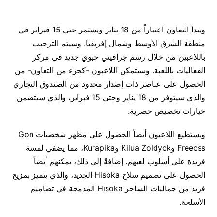
ويبدأ التعاون اعتباراً من 18 يناير ويستمر حتى 15 فبراير في
منطقة الشرق الأوسط وشمال إفريقيا. وسيتم الترحيب
باللاعبين من خلال رسم جرافيتي حيوي جديد في مركز
الفعاليات باللعبة. وسيتمكن اللاعبون -كجزء من التعاون- من
الحصول على عناصر ذات إصدار محدود من الصندوق التجاري
والذي سيتوفر من 18 يناير وحتى 15 فبراير، والذي سيتضمن
خيارات تخصيص حصرية.
ويستطيع اللاعبون أيضاً الحصول على مظهر شخصيات Gon
Freecss وKilua Zoldyck وKurapika، مما يضفي لمسة
فريدة على أسلوب لعبهم. إضافةً إلى ذلك، يمكنهم أيضاً
الحصول على تصميم سلاح Hisoka الجديد، والذي يتميز بمزيج
فريد من جماليات الساحر Hisoka المدمجة في تصاميم
الأسلحة.