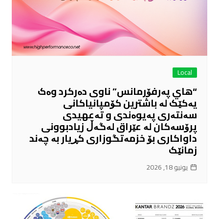
Local
“هاي پەرفۆرمانس” ناوی دەرکرد وەک
یەکێک لە باشترین کۆمپانیاکانی
سەنتەری پەیوەندی و تەعهیدی
پرۆسەکان لە عێراق لەگەڵ زیادبوونی
داواکاری بۆ خزمەتگوزاری کڕیار بە چەند
زمانێک
يونيو 18, 2026