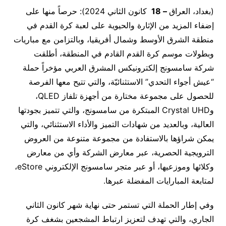
(بغداد، العراق
–
18
كانون الثاني 2024): حرصاً منها على
إضفاء المزيد من الإثارة والحيوية على لعبة كرة القدم في
منطقة الشرق الأوسط وشمال أفريقيا، وبالتزامن مع مباريات
وبطولات موسم كرة القدم القادم في المنطقة، أطلقت
شركة سامسونج إلكترونيكس المشرق العربي مؤخراً حملة
“عيش أجواء التحدي” الاستثنائيّة، والتي تتيح معها الفرصة
للحصول على مجموعة مختارة من أجهزة تلفاز QLED،
وCrystal UHD المبتكرة من سامسونج، والتي تتميز بجودتها
العالية، وبالعديد من شهادات التميز والأداء الاستثنائي، والتي
يمكن شراؤها بالاستفادة من مجموعة متنوعة من العروض
الترويجية الحصرية، عبر معارض الشركة وأي من معارض
وكلائها وموزعيها، أو عبر متجر سامسونج الإلكتروني eStore،
لمتابعة المبارايات المفضلة عبرها.
وفي إطار الحملة التي تستمر حتى نهاية شهر كانون الثاني
الجاري، والتي تهدف لتعزيز ارتباط المشجعين بشغف كرة