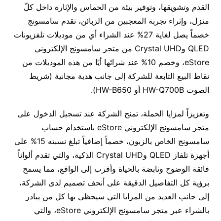
القدم وتشويقها، وتوفير بيئة من الحماس والإثارة داخل كلّ
منزل، وإثراء تجربة المعجبين من الزبائن، تقدم سامسونج
خصماً يصل لغاية 27% عند الشراء أي من موديلات تلفزيونات
QLED وCrystal UHD من متجر سامسونج الإلكتروني
eStore، وخصم 10% عند شرائها أيًا من هذه الموديلات من
نقاط البيع التابعة للشركة إلى جانب هدية مجانية (شريط
الصوت HW-Q700B أو HW-B650).
وتعزيزاً لمزايا الحملة، تمنح الشركة عند تسجيل الدخول على
متجر سامسونج الإلكتروني eStore باستخدام حساب
سامسونج الخاص بالزبون، خصماً إضافياً تبلغ نسبته 15% على
أجهزة تلفاز QLED وCrystal UHD الذكية، والتي تقدم ألواناً
فائقة الوضوح ونابضة بالحياة وأقرب إلى الواقع، مما يسمح
برؤية كل التفاصيل الدقيقة على أنحف تصميم لدى الشركة،
إلى جانب العديد من المزايا التي سيحظى بها كل من يبادر
بالشراء عبر متجر سامسونج الإلكتروني eStore، والتي