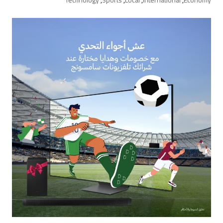
Technology
,
Sports
,
Local
,
International
,
Economy