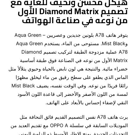
هيكل محسّن ونحيف للغاية مع
تصميم Diamond Matrix الأول
من نوعه في صناعة الهواتف
يتوفر هاتف A78 بلونين جديدين وعصريين – Aqua Green
وMist Black. مستوحى من الماء، يستخدم Aqua Green
A78 عملية مزدوجة الطبقة لتركيب تصميم Diamond
Matrix الأول من نوعه في الصناعة فوق طبقة أساسية
خضراء مائية. والنتيجة هي لون نابض بالحياة وحيوي يتلألأ مثل
الماس الذي يطفو على سطح رقيق من ماء ليخلق مظهرًا
رائعًا فريدًا من نوعه. وفي الوقت نفسه، يضيف Mist Black
لمسة من اللون الأصفر والأخضر إلى قاعدة اللون الأسود
النقي لإضفاء إحساس بالأبعاد على الهاتف.
يرث هاتف A78 نفس التصميم القديم فائق النحافة مثل
الموديلات السابقة في سلسلة OPPO A مع تقديم العديد من
التحديثات الجديدة. يمنح الإطار الأوسط ذو الزاوية اليمنى