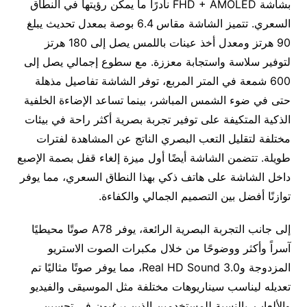
بشاشة FHD + AMOLED نادرًا ما يمكن رؤيتها في النطاق
السعري. تتميز الشاشة مقاس 6.4 بوصة بمعدل تحديث يبلغ
90 هرتز ومعدل أخذ عينات باللمس يصل إلى 180 هرتز
لتوفير سلاسة واستجابة معززة. مع سطوع إجمالي يصل إلى
600 شمعة في المتر المربع، توفر الشاشة تفاصيل مذهلة
حتى في ضوء الشمس المباشر، بينما تساعد الإضاءة الخلفية
الذكية المتكيفة على توفير تجربة بصرية أكثر راحة في بيئات
مختلفة لتقليل التعب البصري الناتج عن المشاهدة لفترات
طويلة. تتضمن الشاشة أيضًا أول ميزة إلغاء قفل بصمة الإصبع
داخل الشاشة على هاتف ذكي بهذا النطاق السعري، مما يوفر
توازنًا أفضل بين التصميم الجمالي والكفاءة.
إلى جانب التجربة البصرية الرائعة، يوفر A78 صوتًا محيطيًا
آسراً وأكثر ووضوحًا من خلال مكبرات الصوت الاستريو
المزدوجة وReal HD Sound 3.0، مما يوفر صوتًا مثاليًا تم
تعديله ليناسب سيناريوهات مختلفة مثل الموسيقى والفيديو
والألعاب. بالنسبة للمستخدمين الذين يرغبون في تحسين