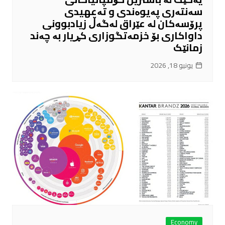
سەنتەری پەیوەندی و تەعهیدی
پرۆسەکان لە عێراق لەگەڵ زیادبوونی
داواکاری بۆ خزمەتگوزاری کڕیار بە چەند
زمانێک
يونيو 18, 2026
Economy