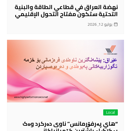
نهضة العراق في قطاعي الطاقة والبنية
التحتية ستكون مفتاح التحول الإقليمي
يوليو 12, 2026
Local
“هاي پەرفۆرمانس” ناوی دەرکرد وەک
یەکێک لە باشترین کۆمپانیاکانی