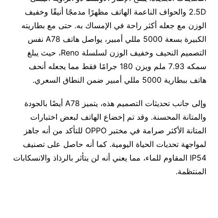
2.5D والحواف الناعمة الهاتف مظهرًا مدمجًا أنيقًا وخفيف
الوزن مع جعله أكثر راحة في الإمساك به. حتى مع بطاريته
الكبيرة بسعة 5000 مللي أمبير، يواصل هاتف A78 نفس
التصميم النحيف وخفيف الوزن لسلسلة Reno، حيث يبلغ
سمكه 7.93 ملم ويزن 180 جرامًا فقط مما يجعله أنحف
هاتف ببطارية 5000 مللي أمبير ضمن النطاق السعري.
وإلى جانب تحديثات التصميم هذه، يتميز A78 أيضًا بالجودة
والمتانة المحسنة. وقد تم إخضاع الهاتف لبعض اختبارات
المتانة الأكثر صرامة في مختبر OPPO للتأكد من أنه جاهز
لمواجهة تحديات الحياة اليومية. كما أنه حاصل على تصنيف
IP54 المقاوم للماء، مما يعني أنه لن يتأثر بالرذاذ والانسكابات
المنتظمة.