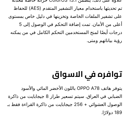
علاوة على ذلك، يتضمن ColorOS 13.1 خزانة خاصة محدثة
تم تحديثها باستخدام معيار التشفير المتقدم (AES) للحفاظ
على تشفير الملفات الخاصة وتخزينها في دليل خاص بمستوى
أعلى من الأمان. تمت إضافة التحكم في الوصول إلى 5
درجات أيضًا لمنح المستخدمين التحكم الكامل في من يمكنه
رؤية بياناتهم ومتى.
توافره في الاسواق
يتوفر هاتف OPPO A78 باللون الأخضر المائي والأسود
الضبابي في العراق. سيتم تسعير طراز 8 جيجابايت من ذاكرة
الوصول العشوائي + 256 جيجابايت من ذاكرة القراءة فقط بـ
189 دولارًا.