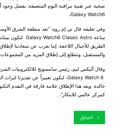
صحية عبر تقنية مراقبة النوم المتعمقة، بفضل وجود أج
Galaxy Watch6،
وفي تعليقه قال تي إم روه: “تعد منطقة الشرق الأوسط 
ساعة Classic Astro
الطريق للأجيال اللاحقة. إننا نعرب عن سعادتنا لإطل
والمستقبل، ونتطلع إلى إطلاق المزيد من المجموعات ا
وقال أليكس ليم، رئيس سامسونج للالكترونيات الشرق 
Galaxy Watch 6، لتكون تعبيراً عن تقدير
خالدة. ويعد هذا الإطلاق علامة فارقة في التقدم التكنو
كمركز عالمي للابتكار”.
تصفّح
السابق
المقالات