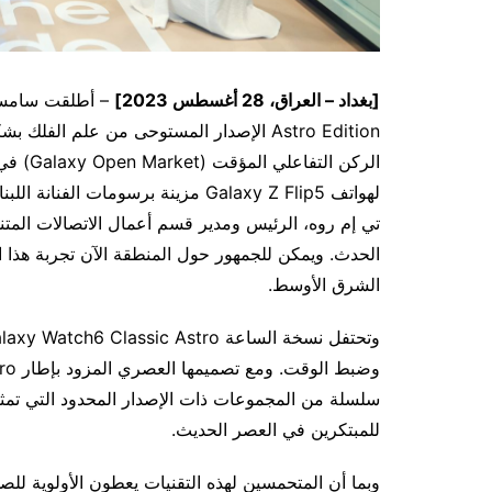
[بغداد – العراق، 28 أغسطس 2023]
Astro Edition الإصدار المستوحى من عل
الركن ا
لهواتف Galaxy Z Flip5 مزينة برسومات الفنانة اللبنانية المقيمة في دولة الإمارات نوري فليحان
تي إم روه، الرئيس ومدير قسم أعمال الاتصالات المت
الحدث. ويمكن للجمهور حول المنطقة الآن تجربة هذا
الشرق الأوسط.
سلسلة من المجموعات ذات الإصدار المحدود التي تمثل ت
للمبتكرين في العصر الحديث.
وبما أن المتحمسين لهذه التقنيات يعطون الأولوية للص