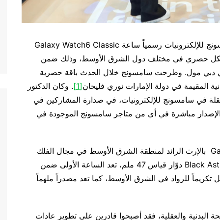
– أطلقت سامسونج للإلكترونيات رسمياً ساعة Galaxy Watch6 Classic
م الفلك بشكل حصري في مختلف دول الشرق الأوسط، وذلك ضمن
لتفاعلي المؤقت (Galaxy Open Market) في دبي مول. وطرحت سامسونج خلال الحدث باقة حصرية
[1]
. وكان الدكتور
نقلة في سامسونج للإلكترونيات، في صدارة المشاركين في
 الإصدار مباشرة في أي من متاجر سامسونج الموجودة في
وتحتفل نسخة الساعة Galaxy Watch6 Classic Astro بالإرث الرائد لمنطقة الشرق الأوسط في مجال الفلك
وضبط الوقت. ومع تصميمها العصري المزود بإطار Black Astro دوّار قياس 47 ملم، تعد الساعة الأولى ضمن
كريماً للرواد في الشرق الأوسط، كما تعد مصدراً ملهماً
حة البدنية والعقلية، فقد أصبحوا قادرين على تطوير عادات