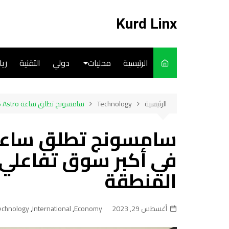
لتجاوز
لى
Kurd Linx
لمحتوى
الرئيسية
محليات
دولي
التقنية
ري
English
الرئيسية
Technology
سامسونج تطلق ساعة Galaxy Watch6 Astro في أكبر سوق تفاعلي لتجربة Galaxy في المنطقة
Art
Cooks
المنطقة
أغسطس 29, 2023
Economy
,
International
,
echnology